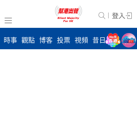
沒有相關文章
時事
觀點
博客
投票
視頻
昔日
系列
活
2026
年 8
月 7
日
時事
觀點