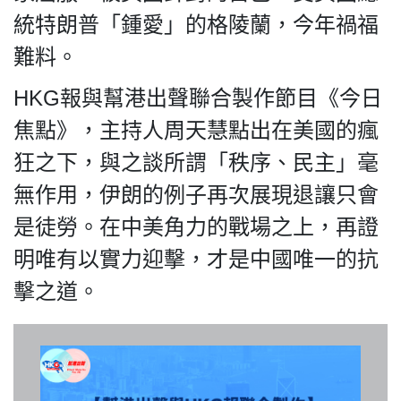
關於我們
統特朗普「鍾愛」的格陵蘭，今年禍福
難料。
HKG報與幫港出聲聯合製作節目《今日
我們的立場
焦點》，主持人周天慧點出在美國的瘋
狂之下，與之談所謂「秩序、民主」毫
無作用，伊朗的例子再次展現退讓只會
是徒勞。在中美角力的戰場之上，再證
明唯有以實力迎擊，才是中國唯一的抗
登記支持
擊之道。
聯絡我們