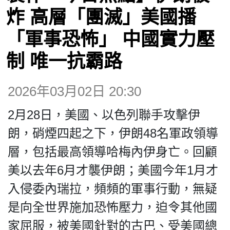
炸 高層「團滅」美國播
博客
「軍事恐怖」 中國實力壓
制 唯一抗霸路
投票
2026年03月02日 20:30
視頻
2月28日，美國、以色列聯手攻擊伊
昔日
朗，硝煙四起之下，伊朗48名軍政領導
層，包括最高領導哈梅內伊身亡。回顧
系列
美以去年6月才襲伊朗；美國今年1月才
入侵委內瑞拉，頻頻的軍事行動，無疑
活動
是向全世界施加恐怖壓力，迫令其他國
家屈服，被美國針對的古巴、受美國總