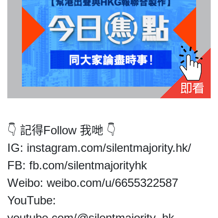
私
隱
政
策
及
免
👇 記得Follow 我哋 👇
責
IG: instagram.com/silentmajority.hk/
聲
FB: fb.com/silentmajorityhk
明
©
Weibo: weibo.com/u/6655322587
2018
YouTube:
Silent
Majority
youtube.com/@silentmajority_hk