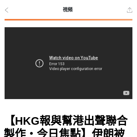
視頻
2026
年 8
月
10
日
時事
【HKG報與幫港出聲聯合
觀點
製作‧今日焦點】伊朗被