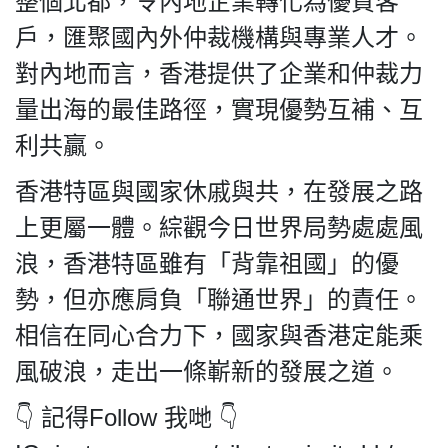
整個北都，令內地企業轉化為優質客
HK.
All
戶，匯聚國內外仲裁機構與專業人才。
rights
對內地而言，香港提供了企業和仲裁力
reserved.
量出海的最佳路徑，實現優勢互補、互
利共贏。
香港特區與國家休戚與共，在發展之路
上更屬一體。綜觀今日世界局勢處處風
浪，香港特區雖有「背靠祖國」的優
勢，但亦應肩負「聯通世界」的責任。
相信在同心合力下，國家與香港定能乘
風破浪，走出一條嶄新的發展之道。
👇 記得Follow 我哋 👇