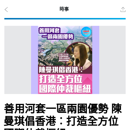
時事
2026
年 8
月 7
日
時事
善用河套一區兩園優勢 陳
觀點
曼琪倡香港︰打造全方位