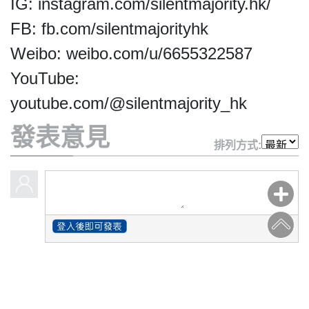
IG: instagram.com/silentmajority.hk/
FB: fb.com/silentmajorityhk
Weibo: weibo.com/u/6655322587
YouTube:
youtube.com/@silentmajority_hk
發表意見
排列方式: