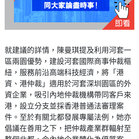
私
隱
政
就建議的詳情，陳曼琪提及利用河套一
策
區兩園優勢，建設河套國際商事仲裁樞
及
免
紐，服務前沿高端科技經濟，將「港
責
資、港仲裁」適用於河套深圳園區的外
聲
資企業，吸引內地仲裁機構帶同客戶來
明
©
港，設立分支並採香港普通法審理案
2018
件。至於有關北都發展專屬法例，她亦
Silent
Majority
倡議在善用之下，把仲裁產業群輻射至
For