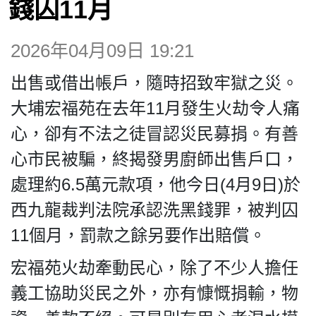
錢囚11月
博客
2026年04月09日 19:21
投票
出售或借出帳戶，隨時招致牢獄之災。
視頻
大埔宏福苑在去年11月發生火劫令人痛
心，卻有不法之徒冒認災民募捐。有善
昔日
心市民被騙，終揭發男廚師出售戶口，
處理約6.5萬元款項，他今日(4月9日)於
系列
西九龍裁判法院承認洗黑錢罪，被判囚
11個月，罰款之餘另要作出賠償。
活動
宏福苑火劫牽動民心，除了不少人擔任
義工協助災民之外，亦有慷慨捐輸，物
關於我們