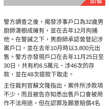
警方調查之後，揭發涉事戶口為32歲男
私
廚師湛樹成擁有，並在去年12月拘捕
隱
政
他。在警誡之下，男廚師承認曾登記涉
策
案戶口，並在去年10月時以3,800元出
及
免
售。警方亦發現戶口在去年11月25日至
責
30日，共有約6.5萬元、涉46次的存
聲
款，並在48次提款下取走。
明
©
主任裁判官蘇文隆指出，案件所涉款項
2018
Silent
不少，而且被告亦知悉出售戶口會被用
Majority
作不法用途，但在認罪及願意賠償4名
For