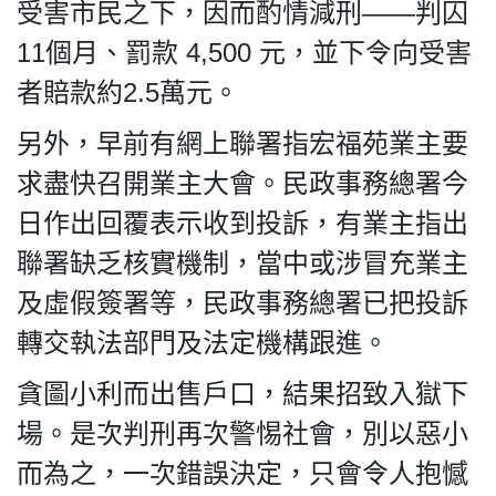
HK.
受害市民之下，因而酌情減刑——判囚
All
11個月、罰款 4,500 元，並下令向受害
rights
reserved.
者賠款約2.5萬元。
另外，早前有網上聯署指宏福苑業主要
求盡快召開業主大會。民政事務總署今
日作出回覆表示收到投訴，有業主指出
聯署缺乏核實機制，當中或涉冒充業主
及虛假簽署等，民政事務總署已把投訴
轉交執法部門及法定機構跟進。
貪圖小利而出售戶口，結果招致入獄下
場。是次判刑再次警惕社會，別以惡小
而為之，一次錯誤決定，只會令人抱憾