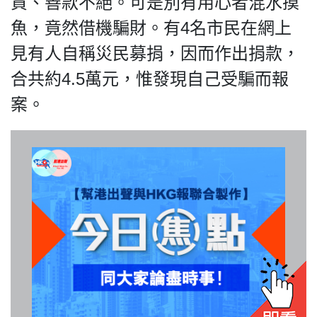
資、善款不絕。可是別有用心者混水摸
魚，竟然借機騙財。有4名市民在網上
見有人自稱災民募捐，因而作出捐款，
我們的立場
合共約4.5萬元，惟發現自己受騙而報
案。
登記支持
聯絡我們