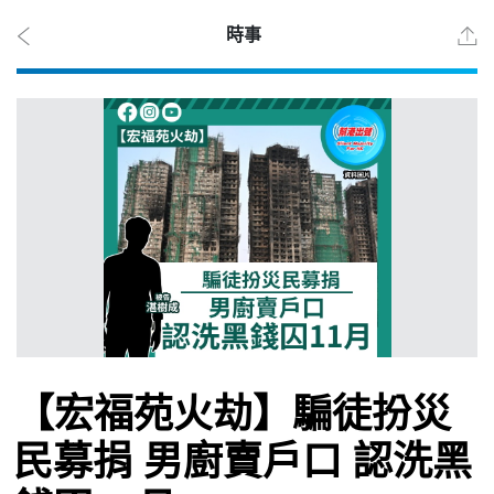
時事
2026
年 8
月 9
日
時事
【宏福苑火劫】騙徒扮災
觀點
民募捐 男廚賣戶口 認洗黑