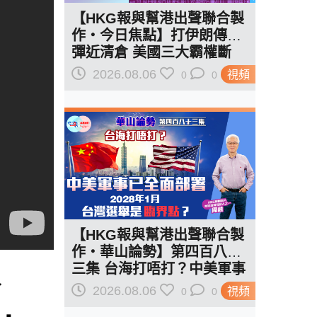
【HKG報與幫港出聲聯合製
作‧今日焦點】打伊朗傳導
彈近清倉 美國三大霸權斷
二？軍事崩 經濟損
2026.08.06
視頻
0
0
【HKG報與幫港出聲聯合製
作‧華山論勢】第四百八十
三集 台海打唔打？中美軍事
論
已全面部署 2028年1月台灣
2026.08.06
視頻
0
0
選舉是臨界點？