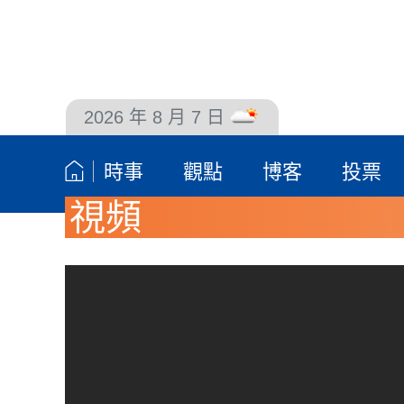
2026 年 8 月 7 日
聯絡我們
時事
觀點
博客
投票
視頻