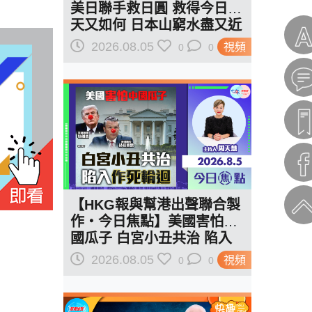
美日聯手救日圓 救得今日明
天又如何 日本山窮水盡又近
一步？
2026.08.05
視頻
0
0
【HKG報與幫港出聲聯合製
作‧今日焦點】美國害怕中
國瓜子 白宮小丑共治 陷入
作死輪迴
2026.08.05
視頻
0
0