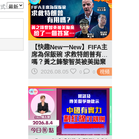
式:
【快趣New一New】FIFA主
席為保飯碗 求救特朗普有用
嗎？黃之鋒黎智英被美拋棄
給了一個答案…
2026.08.05
視頻
0
0