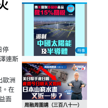
火
日停
時事
統澤連斯
出歐洲
業。在
益面
周融周圍講（三百八十一）