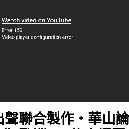
出聲聯合製作‧華山