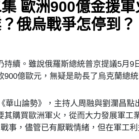
集 歐洲900億金援軍
業？俄烏戰爭怎停到？
仍持續。雖說俄羅斯總統普京提議5月9
900億歐元，無疑是助長了烏克蘭總
目《華山論勢》，主持人周融與劉瀾昌點
要其購買歐洲軍火，從而大力發展軍工
的戰事，儘管已有厭戰情緒，但在軍工利