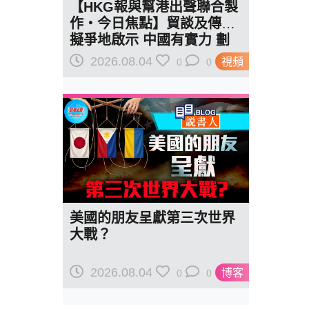
【HKG報與幫港出聲聯合製
作‧今日焦點】貿談及傳美
擬爭地啟示 中國有實力 劃
紅線訂規則
2026.08.04
視頻
0
0
美國的朋友呈獻第三次世界
大戰？
2026.08.04
博客
0
0