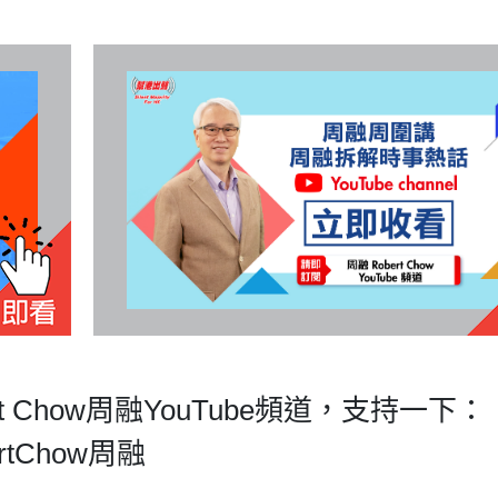
ert Chow周融YouTube頻道，支持一下：
bertChow周融