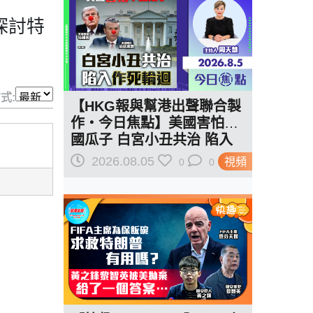
探討特
式:
【HKG報與幫港出聲聯合製
作‧今日焦點】美國害怕中
國瓜子 白宮小丑共治 陷入
作死輪迴
2026.08.05
視頻
0
0