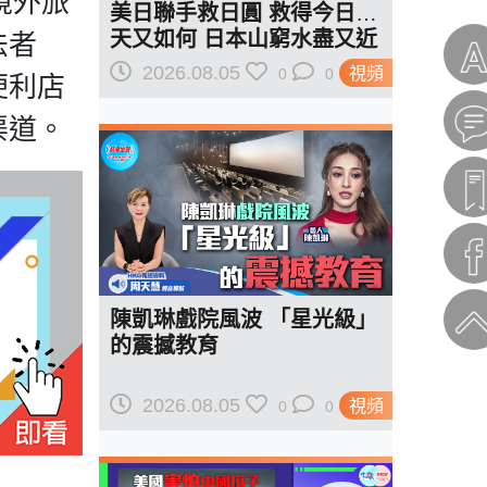
境外旅
美日聯手救日圓 救得今日明
天又如何 日本山窮水盡又近
法者
一步？
2026.08.05
視頻
0
0
便利店
渠道。
陳凱琳戲院風波 「星光級」
的震撼教育
2026.08.05
視頻
0
0