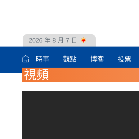
2026 年 8 月 7 日
聯絡我們
時事
觀點
博客
投票
視頻