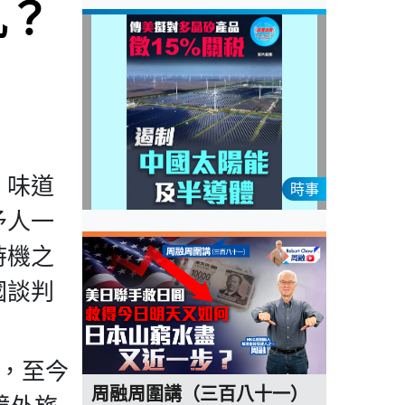
亂？
」味道
時事
予人一
時機之
國談判
效，至今
周融周圍講（三百八十一）