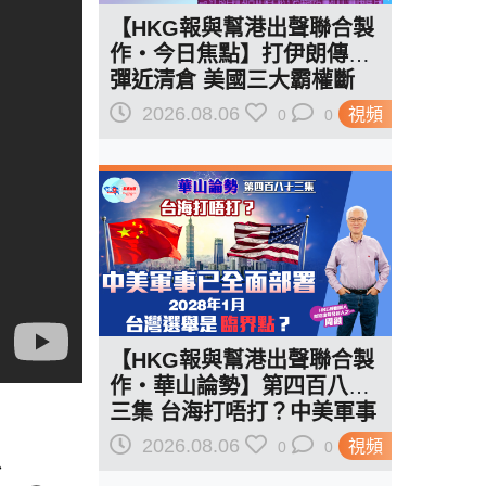
【HKG報與幫港出聲聯合製
作‧今日焦點】打伊朗傳導
彈近清倉 美國三大霸權斷
二？軍事崩 經濟損
2026.08.06
視頻
0
0
【HKG報與幫港出聲聯合製
作‧華山論勢】第四百八十
三集 台海打唔打？中美軍事
焦
已全面部署 2028年1月台灣
2026.08.06
視頻
0
0
選舉是臨界點？