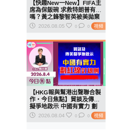
【快趣New一New】FIFA主
席為保飯碗 求救特朗普有用
嗎？黃之鋒黎智英被美拋棄
給了一個答案…
2026.08.05
視頻
0
0
【HKG報與幫港出聲聯合製
作‧今日焦點】貿談及傳美
擬爭地啟示 中國有實力 劃
紅線訂規則
2026.08.04
視頻
0
0