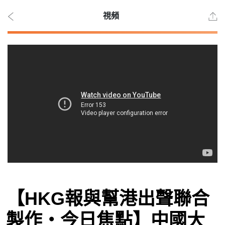
視頻
2026
年 8
月 7
日
時事
【HKG報與幫港出聲聯合
觀點
製作‧今日焦點】中國大