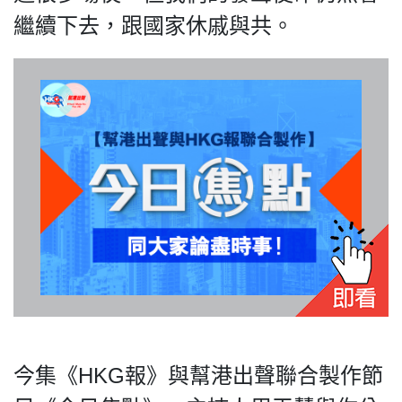
繼續下去，跟國家休戚與共。
私
隱
政
策
及
免
責
聲
明
©
2018
Silent
Majority
今集《HKG報》與幫港出聲聯合製作節
For