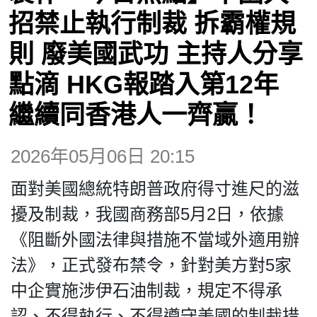
博客
招禁止執行制裁 拆霸權規
則 廢美國武功 主持人分享
投票
點滴 HKG報踏入第12年
視頻
繼續同香港人一齊贏！
昔日
2026年05月06日 20:15
面對美國總統特朗普政府得寸進尺的滋
系列
擾及制裁，我國商務部5月2日，依據
《阻斷外國法律與措施不當域外適用辦
活動
法》，正式發布禁令，針對美方對5家
中企實施涉伊石油制裁，規定不得承
關於我們
認、不得執行、不得遵守美國的制裁措