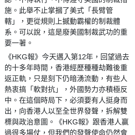
施。此舉不止掌摑了美式「長臂管
轄」，更從規則上撼動霸權的制裁體
系。可以說，這是廢美國制裁武功的重
我們的立場
要一著。
《HKG報》今天邁入第12年，回望過去
的十多年時間，香港經歷種種劫難後重
返正軌，只是刻下仍暗湧流動，有些人
登記支持
熱衷搞「軟對抗」，外國勢力亦積極反
中。在這個時局下，必須要有人挺身而
出，向香港人以至全世界發聲，拆解雙
標與政治意圖。《HKG報》跟香港人贏
聯絡我們
過很多場仗，但我們的發聲使命仍然會