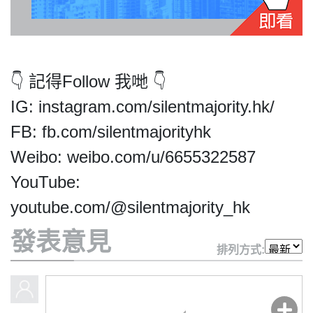
私
👇 記得Follow 我哋 👇
隱
IG: instagram.com/silentmajority.hk/
政
策
FB: fb.com/silentmajorityhk
及
Weibo: weibo.com/u/6655322587
免
責
YouTube:
聲
youtube.com/@silentmajority_hk
明
©
發表意見
2018
排列方式:
Silent
Majority
For