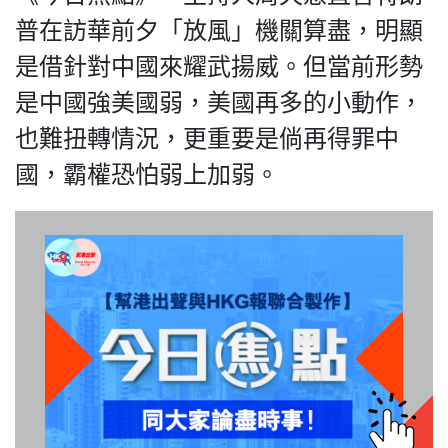
普在訪華前夕「放風」機關算盡，明顯
是借針對中國來耀武揚威。但當前形勢
是中國強美國弱，美國再多的小動作，
我們的立場
也難扭轉情況，更重要是倘再得罪中
國，霸權恐怕弱上加弱。
登記支持
聯絡我們