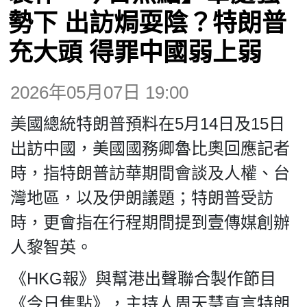
博客
勢下 出訪焗耍陰？特朗普
充大頭 得罪中國弱上弱
投票
2026年05月07日 19:00
視頻
美國總統特朗普預料在5月14日及15日
昔日
出訪中國，美國國務卿魯比奧回應記者
時，指特朗普訪華期間會談及人權、台
系列
灣地區，以及伊朗議題；特朗普受訪
時，更會指在行程期間提到壹傳媒創辦
活動
人黎智英。
《HKG報》與幫港出聲聯合製作節目
關於我們
《今日焦點》，主持人周天慧直言特朗