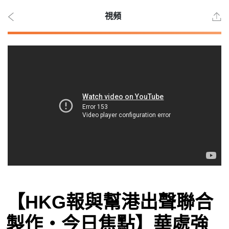
視頻
2026
年 8
月 7
日
時事
【HKG報與幫港出聲聯合
觀點
製作‧今日焦點】華處強