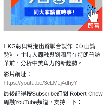
私
隱
政
策
HKG報與幫港出聲聯合製作《華山論
及
勢》，主持人周融與劉瀾昌在特朗普訪
免
責
華前，分析中美角力的新趨勢。
聲
明
影片網址：
©
https://youtu.be/3cLMJj4dhyY
2018
Silent
最後記得按Subscribe訂閱 Robert Chow
Majority
For
周融YouTube頻道，支持一下：