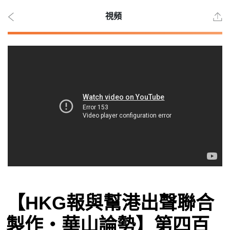
視頻
2026
年 8
月 7
日
時事
【HKG報與幫港出聲聯合
觀點
製作‧華山論勢】第四百