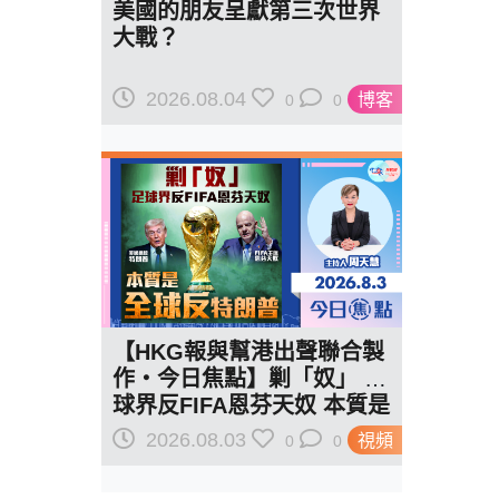
美國的朋友呈獻第三次世界
大戰？
2026.08.04
博客
0
0
【HKG報與幫港出聲聯合製
作‧今日焦點】剿「奴」 足
球界反FIFA恩芬天奴 本質是
全球反特朗普
2026.08.03
視頻
0
0