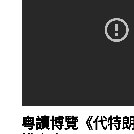
粵讀博覽《代特