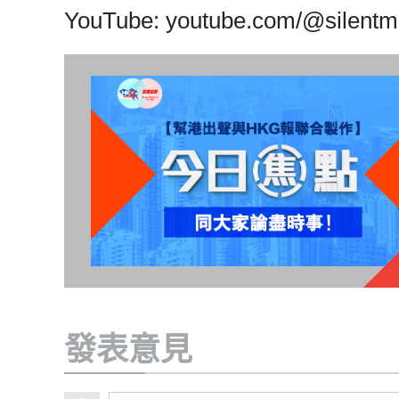
YouTube: youtube.com/@silentma
發表意見