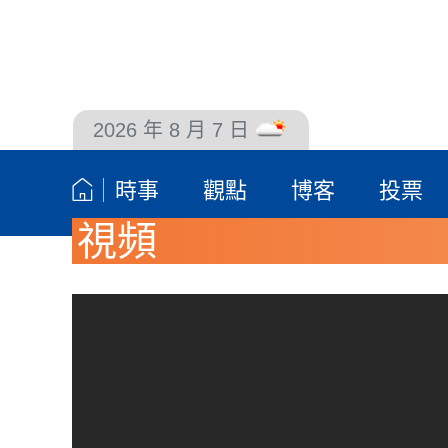
2026 年 8 月 7 日
聯絡我們
時事
觀點
博客
投票
視頻