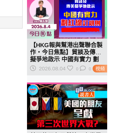
【HKG報與幫港出聲聯合製
作‧今日焦點】貿談及傳美
擬爭地啟示 中國有實力 劃
紅線訂規則
2026.08.04
視頻
0
0