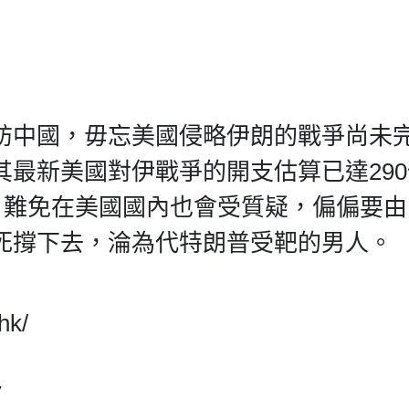
訪中國，毋忘美國侵略伊朗的戰爭尚未
最新美國對伊戰爭的開支估算已達29
，難免在美國國內也會受質疑，偏偏要
死撐下去，淪為代特朗普受靶的男人。
hk/
7