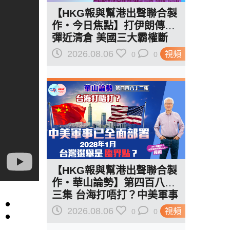
【HKG報與幫港出聲聯合製
作‧今日焦點】打伊朗傳導
彈近清倉 美國三大霸權斷
二？軍事崩 經濟損
2026.08.06
視頻
0
0
【HKG報與幫港出聲聯合製
作‧華山論勢】第四百八十
三集 台海打唔打？中美軍事
︰
已全面部署 2028年1月台灣
2026.08.06
視頻
0
0
選舉是臨界點？