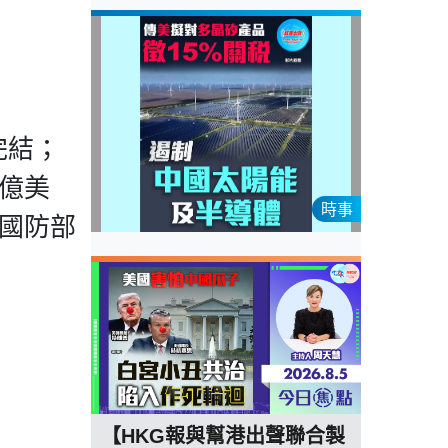
完結；
0億美
時事
由國防部
【HKG報與幫港出聲聯合製