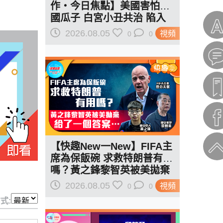
作‧今日焦點】美國害怕中
國瓜子 白宮小丑共治 陷入
作死輪迴
2026.08.05
視頻
0
0
【快趣New一New】FIFA主
席為保飯碗 求救特朗普有用
嗎？黃之鋒黎智英被美拋棄
給了一個答案…
2026.08.05
視頻
0
0
式: