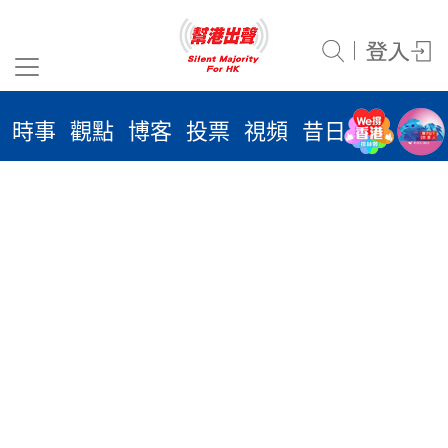
沒有相關文章
時事
觀點
博客
投票
視頻
昔日
系列
活
2026
年 8
月 7
日
時事
觀點