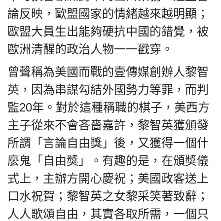
論反映，歐盟國家的情緒越來越明顯；
歐盟大員生出能夠硬抗中國的錯覺，被
歐洲清醒的政治人物一一戳穿。
我們的立場
曾聲稱為美國而戰的壹傳媒創辦人黎智
英，因為串謀勾結外國勢力等罪，而判
監20年。對於這種稱職的棋子，美西方
主子從來不會吝嗇嘉許，黎智英獲頒發
登記支持
所謂「言論自由獎」後，又獲得一個什
麼鬼「自由獎」。有趣的是，在頒獎儀
式上，主辦方開心慶祝；美國政客送上
口水祝賀；黎智英之女黎采笑著致辭；
聯絡我們
人人歌頌自由，其實各取所需，一個只