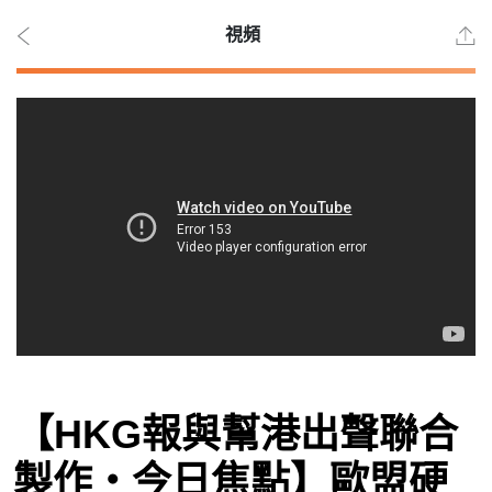
視頻
2026
年 8
月 9
日
時事
【HKG報與幫港出聲聯合
觀點
製作‧今日焦點】歐盟硬