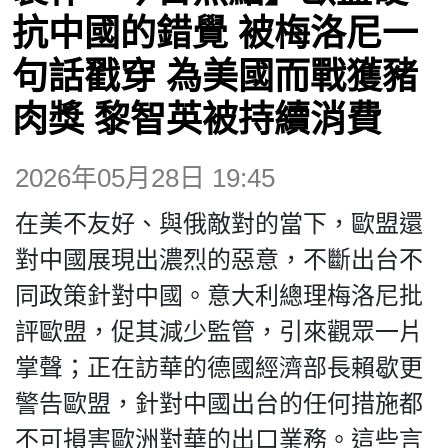
博客
抗中國的錯覺 被梅洛尼一
句話戳穿 為美國而戰獲豬
投票
肉獎 黎智英被持續消費
視頻
2026年05月28日 19:45
昔日
在美不友好、與俄敵對的當下，歐盟還
對中國展現出濃烈的惡意，不斷出台不
系列
同政策針對中國。意大利總理梅洛尼批
評歐盟，促其減少監管，引來觀眾一片
活動
掌聲；正在訪華的德國經濟部長賴歇更
警告歐盟，針對中國出台的任何措施都
關於我們
不可損害歐洲對華的出口業務。這些言