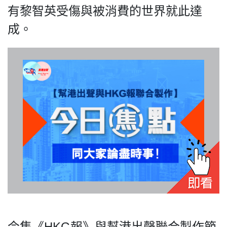
有黎智英受傷與被消費的世界就此達
成。
私
隱
政
策
及
免
責
聲
明
©
2018
Silent
Majority
For
今集《HKG報》與幫港出聲聯合製作節