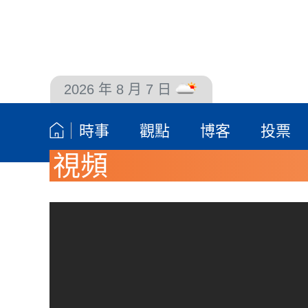
2026 年 8 月 7 日
聯絡我們
時事
觀點
博客
投票
視頻