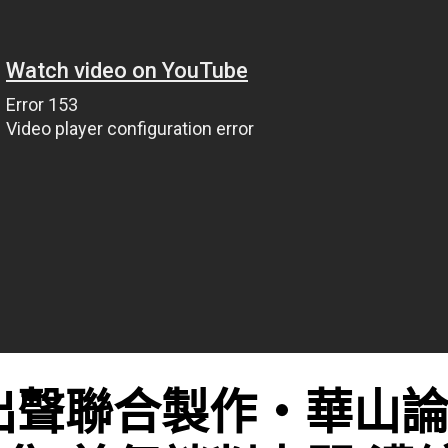
出聲聯合製作‧華山