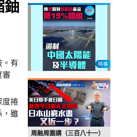
縮鈾
歧。有
時事
度審
深度捲
係，雖
周融周圍講（三百八十一）