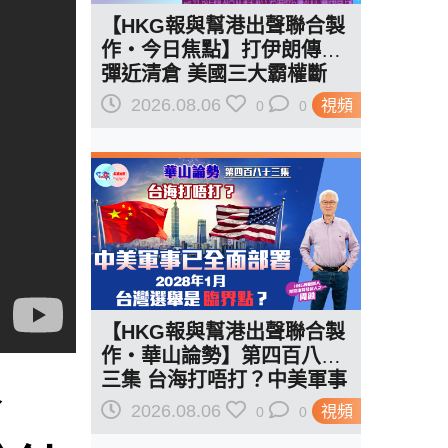
【HKG報與幫港出聲聯合製
作‧今日焦點】打伊朗傳導
彈近清倉 美國三大霸權斷
二？軍事崩 經濟損
2026.08.06
視頻
0
0
【HKG報與幫港出聲聯合製
作‧華山論勢】第四百八十
三集 台海打唔打？中美軍事
論
已全面部署 2028年1月台灣
2026.08.06
視頻
0
0
選舉是臨界點？