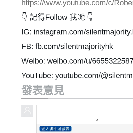
https://www.youtube.com/c/Ro
👇 記得Follow 我哋 👇
IG: instagram.com/silentmajority.
FB: fb.com/silentmajorityhk
Weibo: weibo.com/u/665532258
YouTube: youtube.com/@silentma
發表意見