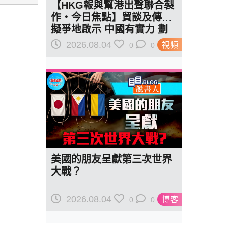
【HKG報與幫港出聲聯合製
作‧今日焦點】貿談及傳美
擬爭地啟示 中國有實力 劃
紅線訂規則
2026.08.04
視頻
0
0
美國的朋友呈獻第三次世界
大戰？
2026.08.04
博客
0
0