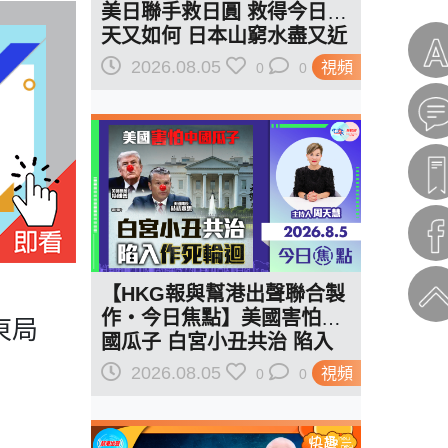
美日聯手救日圓 救得今日明
天又如何 日本山窮水盡又近
一步？
2026.08.05
視頻
0
0
【HKG報與幫港出聲聯合製
作‧今日焦點】美國害怕中
東局
國瓜子 白宮小丑共治 陷入
作死輪迴
2026.08.05
視頻
0
0