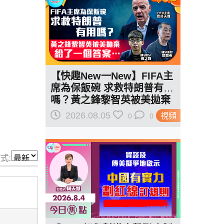
【快趣New一New】FIFA主
席為保飯碗 求救特朗普有用
嗎？黃之鋒黎智英被美拋棄
給了一個答案…
2026.08.05
視頻
0
0
式: