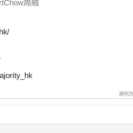
bertChow周融
hk/
7
jority_hk
排列方