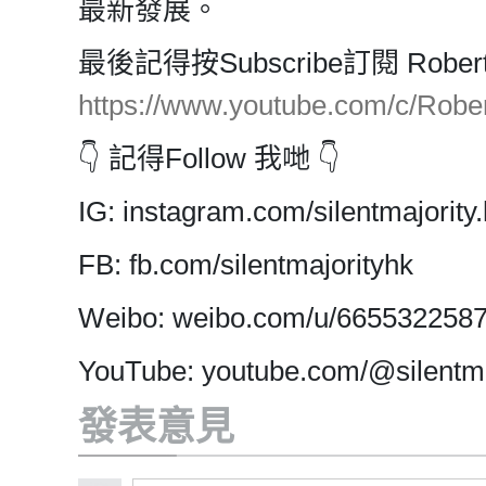
最新發展。
最後記得按Subscribe訂閱 Rob
https://www.youtube.com/c/Ro
👇 記得Follow 我哋 👇
IG: instagram.com/silentmajority.
FB: fb.com/silentmajorityhk
Weibo: weibo.com/u/665532258
YouTube: youtube.com/@silentma
發表意見