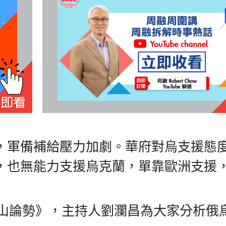
，軍備補給壓力加劇。華府對烏支援態
，也無能力支援烏克蘭，單靠歐洲支援
華山論勢》，主持人劉瀾昌為大家分析俄