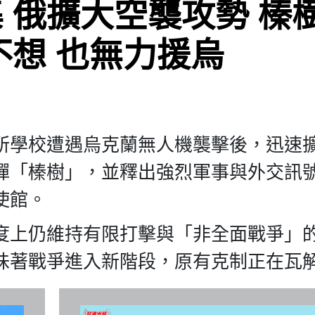
 俄擴大空襲攻勢 榛
不想 也無力援烏
所學校遭遇烏克蘭無人機襲擊後，迅速
彈「榛樹」，並釋出強烈軍事與外交訊
使館。
度上仍維持有限打擊與「非全面戰爭」
味著戰爭進入新階段，原有克制正在瓦