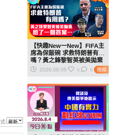
【快趣New一New】FIFA主
席為保飯碗 求救特朗普有用
嗎？黃之鋒黎智英被美拋棄
給了一個答案…
2026.08.05
視頻
0
0
式: