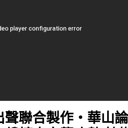
出聲聯合製作‧華山