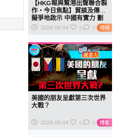
【HKG報與幫港出聲聯合製
作‧今日焦點】貿談及傳美
擬爭地啟示 中國有實力 劃
紅線訂規則
2026.08.04
視頻
0
0
美國的朋友呈獻第三次世界
大戰？
2026.08.04
博客
0
0