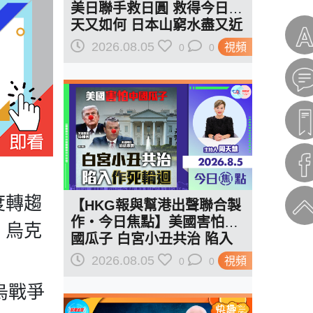
美日聯手救日圓 救得今日明
天又如何 日本山窮水盡又近
一步？
2026.08.05
視頻
0
0
度轉趨
【HKG報與幫港出聲聯合製
作‧今日焦點】美國害怕中
，烏克
國瓜子 白宮小丑共治 陷入
作死輪迴
2026.08.05
視頻
0
0
烏戰爭