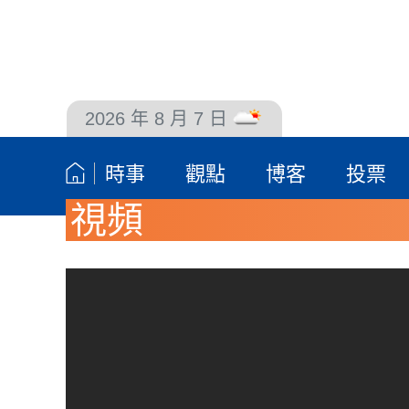
2026 年 8 月 7 日
聯絡我們
時事
觀點
博客
投票
視頻