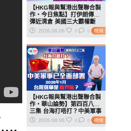
【HKG報與幫港出聲聯合製
作‧今日焦點】打伊朗傳導
彈近清倉 美國三大霸權斷
二？軍事崩 經濟損
2026.08.06
視頻
0
0
【HKG報與幫港出聲聯合製
作‧華山論勢】第四百八十
三集 台海打唔打？中美軍事
論
已全面部署 2028年1月台灣
2026.08.06
視頻
0
0
選舉是臨界點？