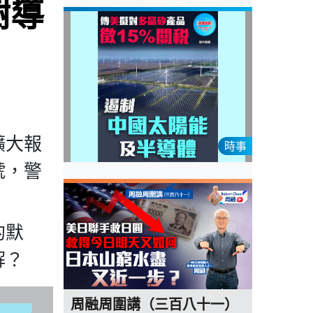
樹導
擴大報
時事
號，警
的默
解？
周融周圍講（三百八十一）