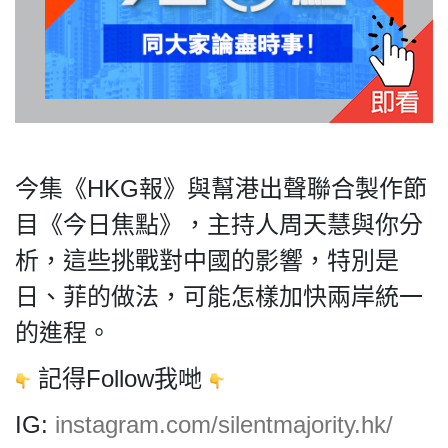
私
隱
政
策
今集《HKG報》與幫港出聲聯合製作節
及
目《今日焦點》，主持人周天慧與你分
免
責
析，這些挑戰對中國的影響，特別是
聲
日、菲的做法，可能怎樣加快兩岸統一
明
的進程。
©
2018
記得Follow我哋
Silent
Majority
IG:
instagram.com/silentmajority.hk/
For