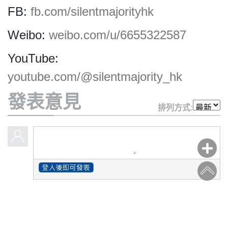
HK.
FB:
fb.com/silentmajorityhk
All
rights
Weibo:
weibo.com/u/6655322587
reserved.
YouTube:
youtube.com/@silentmajority_hk
發表意見
排列方式: