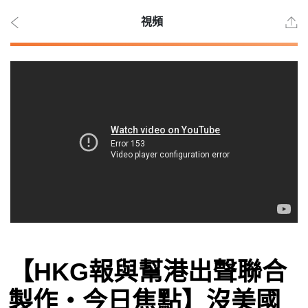
視頻
2026
年 8
月 6
日
時事
【HKG報與幫港出聲聯合
觀點
製作‧今日焦點】沒美國