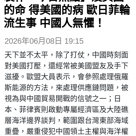
博客
的命 得美國的病 歐日菲輪
流生事 中國人無懼！
投票
2026年06月08日 19:15
視頻
天下並不太平，除了打仗，中國時刻面
昔日
對美國打壓，還經常被美國盟友及手下
滋擾。歐盟大員表示，會參照處理俄羅
系列
斯能源的方法，來處理供應鏈問題，被
視為與中國貿易開戰的信號之一；日
活動
本、菲律賓則啟動專屬經濟區及大陸礁
層海洋邊界談判，範圍跟台灣東部海域
關於我們
重疊，嚴重侵犯中國領土主權與海洋權