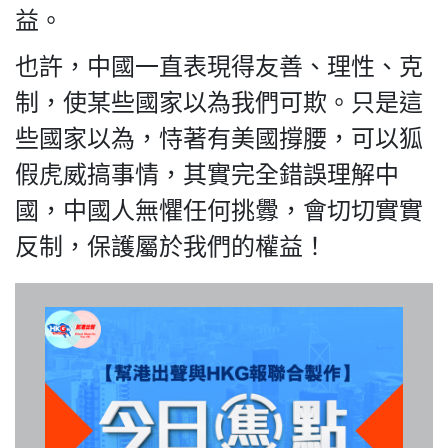
益。
也許，中國一直表現得友善、理性、克
制，使某些國家以為我們可欺。只是這
我們的立場
些國家以為，恃著有美國撐腰，可以狐
假虎威搞事情，其實完全錯誤理解中
國，中國人無懼任何挑釁，會切切實實
反制，保護屬於我們的權益！
登記支持
聯絡我們