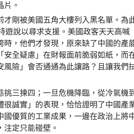
晶片。
前才剛被美國五角大樓列入黑名單。為
森特遊說以尋求支援。美國政客天天高喊
垮時，他們才發現，原來缺了中國的產
「安全疑慮」在財報面前脆弱如紙，而
安風險」會否通通為此讓路？且讓我們
態挑三揀四；一旦危機降臨，從冷氣機
體很誠實」的表現，恰恰證明了中國產
中國優質的工業成果，一邊在政治上將
，注定只能碰壁。