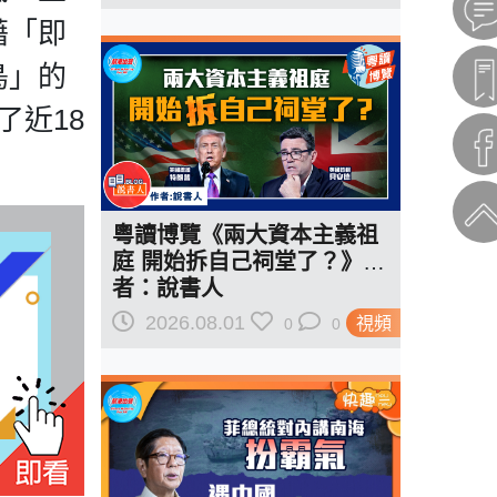
藉「即
鳥」的
了近18
粵讀博覽《兩大資本主義祖
庭 開始拆自己祠堂了？》作
者：說書人
2026.08.01
視頻
0
0