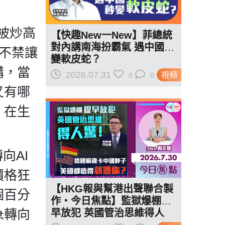
被炒高
【快趣New一New】菲總統
對內講南海扮霸氣 遇中國秒
這不禁讓
變軟皮蛇？
講，當
2026.07.31
視頻
0
0
又有哪
，在生
向AI
價格狂
【HKG報與幫港出聲聯合製
個百分
作‧今日焦點】監獄爆棚提
急轉向
早放犯 英國管治思維得人