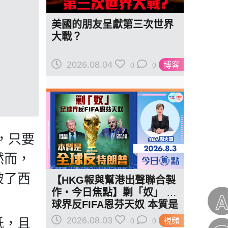
美國的朋友呈獻第三次世界
大戰？
2026.08.04
博客
0
0
，只要
然而，
破了西
【HKG報與幫港出聲聯合製
作‧今日焦點】剿「奴」 足
球界反FIFA恩芬天奴 本質是
全球反特朗普
2026.08.03
低，且
視頻
0
0