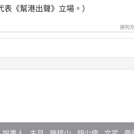
代表《幫港出聲》立場。）
排列方
說書人
古月
施梓山
胡少偉
文武
麥