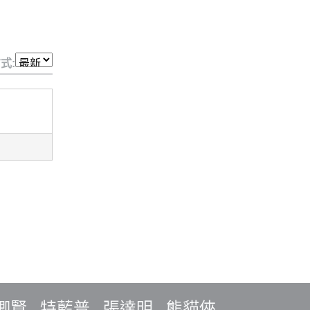
式:
卿賢
特藍普
張達明
熊貓俠