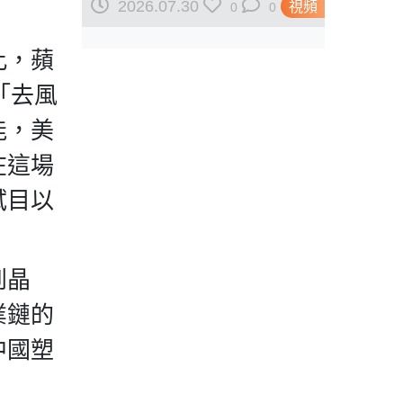
驚！德國偷雞卡中國脖子 美
2026.07.30
視頻
0
0
國都唔得就憑你？
此，蘋
「去風
能，美
在這場
拭目以
到晶
業鏈的
中國塑