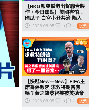
【HKG報與幫港出聲聯合製
作‧今日焦點】美國害怕中
國瓜子 白宮小丑共治 陷入
作死輪迴
2026.08.05
視頻
0
0
【快趣New一New】FIFA主
席為保飯碗 求救特朗普有用
嗎？黃之鋒黎智英被美拋棄
給了一個答案…
2026.08.05
視頻
0
0