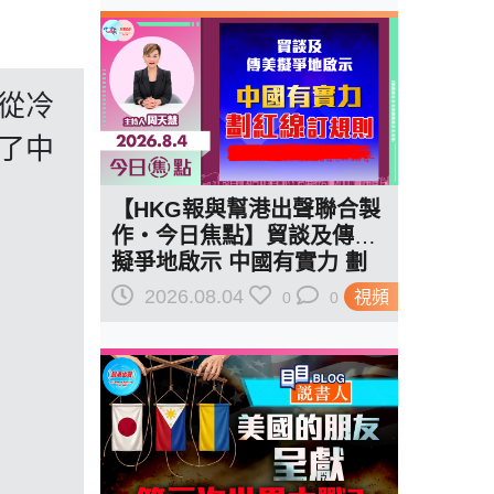
從冷
了中
【HKG報與幫港出聲聯合製
作‧今日焦點】貿談及傳美
擬爭地啟示 中國有實力 劃
紅線訂規則
2026.08.04
視頻
0
0