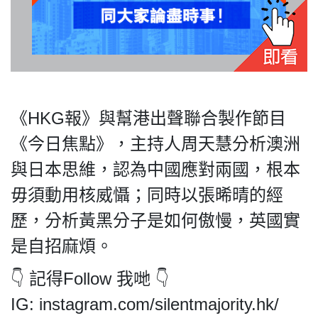
私
隱
政
《HKG報》與幫港出聲聯合製作節目
策
《今日焦點》，主持人周天慧分析澳洲
及
免
與日本思維，認為中國應對兩國，根本
責
毋須動用核威懾；同時以張晞晴的經
聲
明
歷，分析黃黑分子是如何傲慢，英國實
©
是自招麻煩。
2018
Silent
👇 記得Follow 我哋 👇
Majority
IG: instagram.com/silentmajority.hk/
For