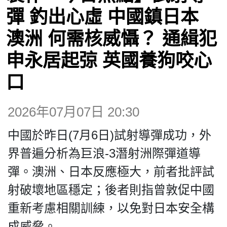
博客
彈 釣出心虛 中國鎮日本
澳洲 何需核威懾？ 通緝犯
投票
申永居起弶 英國養狗咬心
視頻
口
昔日
2026年07月07日 20:30
中國於昨日(7月6日)試射導彈成功，外
系列
界普遍分析為巨浪-3潛射洲際彈道導
彈。澳洲、日本反應極大，前者批評試
活動
射破壞地區穩定；後者則指曾敦促中國
重新考慮相關訓練，以免對日本安全構
關於我們
成威脅。