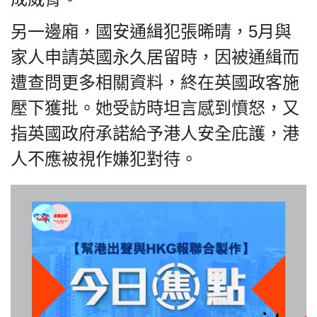
另一邊廂，國安通緝犯張晞晴，5月與
家人申請英國永久居留時，因被通緝而
我們的立場
遭查問更多相關資料，終在英國政客施
壓下獲批。她受訪時坦言感到憤怒，又
指英國政府承諾給予港人安全庇護，港
人不應被視作嫌犯對待。
登記支持
聯絡我們