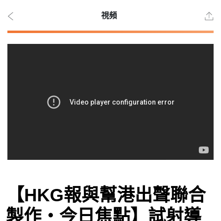
視頻
2026
年 8
月 7
日
時事
【HKG報與幫港出聲聯合
觀點
製作‧今日焦點】試射導