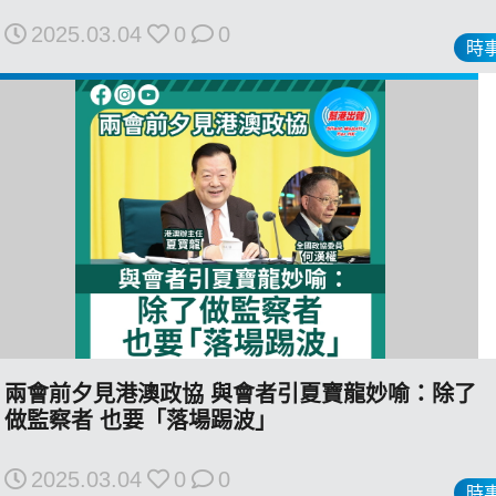
2025.03.04
0
0
時
我們的立場
登記支持
兩會前夕見港澳政協 與會者引夏寶龍妙喻：除了
做監察者 也要「落場踢波」
聯絡我們
2025.03.04
0
0
時