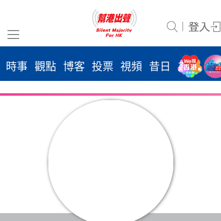
時事
觀點
博客
投票
視頻
昔日
系列
活
2026
年 8
月 9
日
時事
觀點