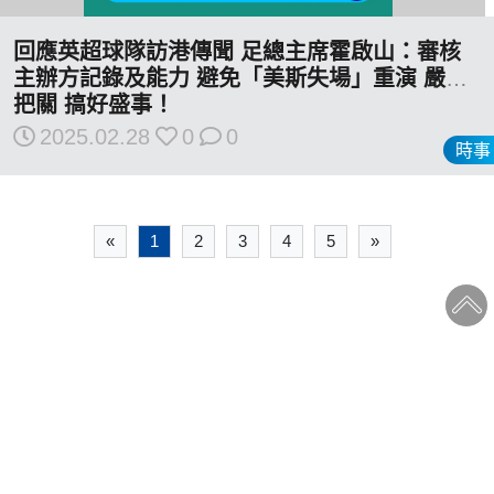
回應英超球隊訪港傳聞 足總主席霍啟山：審核
主辦方記錄及能力 避免「美斯失場」重演 嚴格
把關 搞好盛事！
2025.02.28
0
0
時事
«
1
2
3
4
5
»