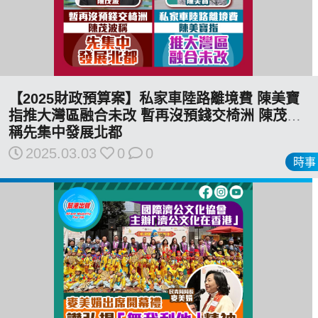
【2025財政預算案】私家車陸路離境費 陳美寶
指推大灣區融合未改 暫再沒預錢交椅洲 陳茂波
稱先集中發展北都
2025.03.03
0
0
時事