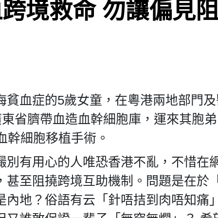
跨境救命 勿讓偏見
海貧血症的5歲女童，在粵港兩地部門及
廣東省臍帶血造血幹細胞庫，運來其胞
血幹細胞移植手術。
撮別有用心的人唯恐香港不亂，不惜在
，甚至阻撓跨境互助機制。問題是在於
是內地？俗語有云「針唔拮到肉唔知痛