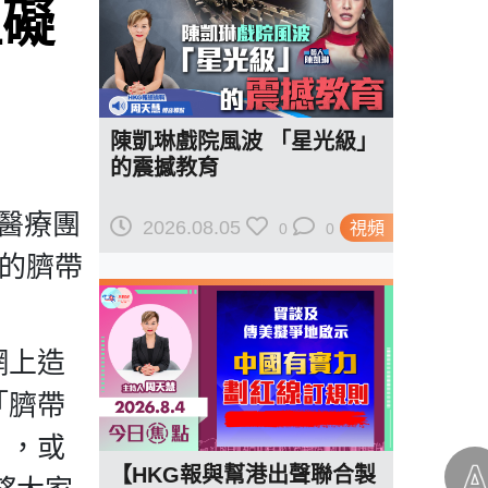
阻礙
陳凱琳戲院風波 「星光級」
的震撼教育
醫療團
2026.08.05
視頻
0
0
弟的臍帶
網上造
「臍帶
」，或
【HKG報與幫港出聲聯合製