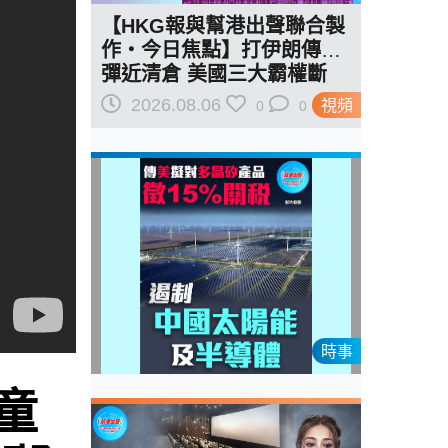
【HKG報與幫港出聲聯合製
作‧今日焦點】打伊朗傳導
彈近清倉 美國三大霸權斷
二？軍事崩 經濟損
2026.08.06
視頻
0
0
時事
童