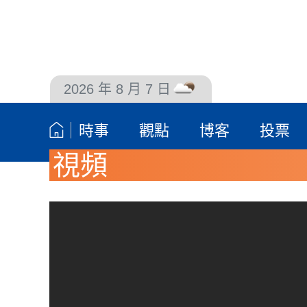
2026 年 8 月 7 日
聯絡我們
時事
觀點
博客
投票
視頻