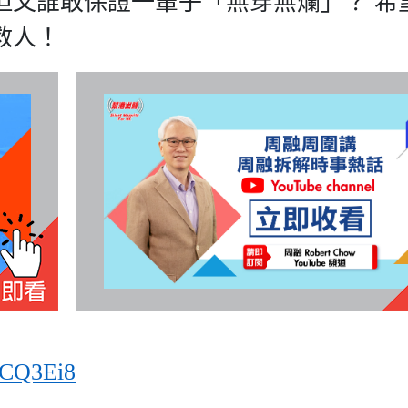
但又誰敢保證一輩子「無穿無爛」？ 希
救人！
HnCQ3Ei8