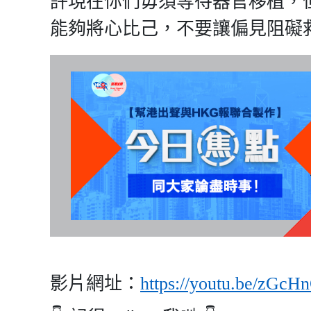
許現在你們毋須等待器官移植，
能夠將心比己，不要讓偏見阻礙
影片網址：
https://youtu.be/zGc