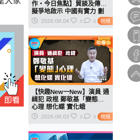
望大家
作‧今日焦點】貿談及傳美
擬爭地啟示 中國有實力 劃
紅線訂規則
2026.08.04
視頻
0
0
【快趣New一New】演員 通
緝犯 政棍 鄭敬基「變態」
心理 想化蝶 實化蛾
2026.08.03
視頻
0
0