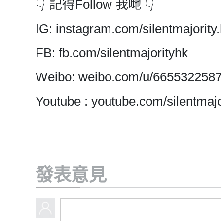
👇 記得Follow 我哋 👇
IG: instagram.com/silentmajority.
FB: fb.com/silentmajorityhk
Weibo: weibo.com/u/665532258
Youtube : youtube.com/silentmajo
發表意見