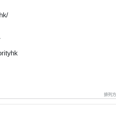
hk/
7
rityhk
排列方