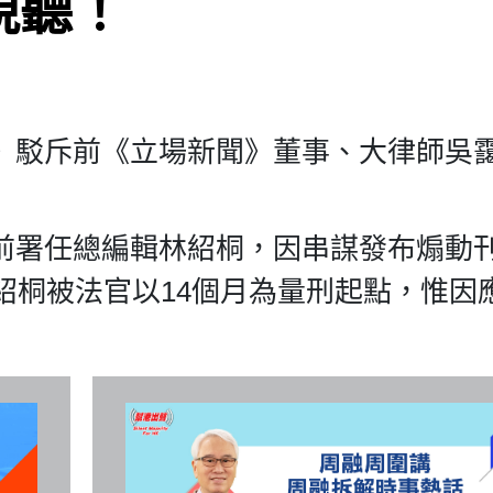
視聽！
》駁斥前《立場新聞》董事、大律師吳
前署任總編輯林紹桐，因串謀發布煽動
紹桐被法官以14個月為量刑起點，惟因