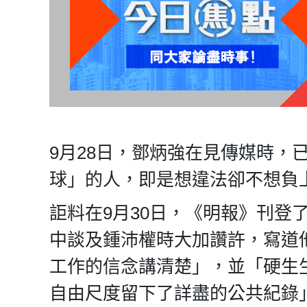
9月28日，鄧炳強在見傳媒時，
球」的人，即是想違法卻不想負
詎料在9月30日，《明報》刊登
中談及鍾沛權時大加讚許，寫道
工作的信念講清楚」，並「硬生
自由尺度留下了詳盡的公共紀錄