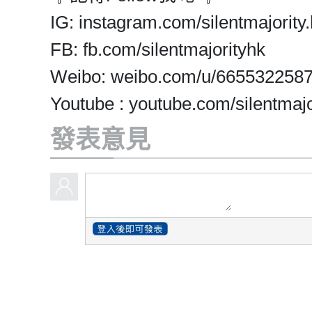
IG: instagram.com/silentmajority.
FB: fb.com/silentmajorityhk
Weibo: weibo.com/u/665532258
Youtube : youtube.com/silentmajo
發表意見