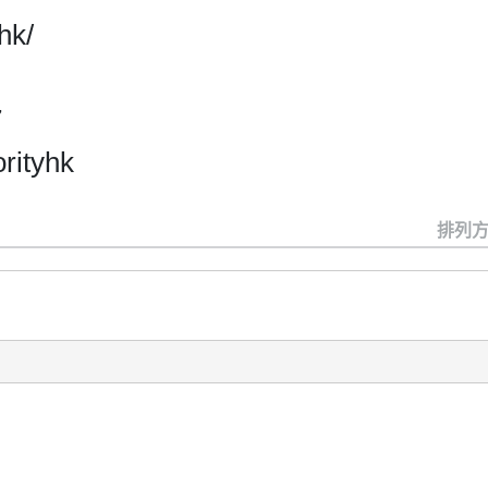
hk/
7
rityhk
排列方