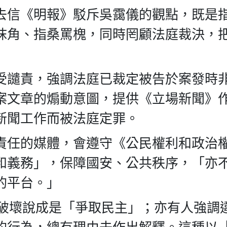
去信《明報》駁斥吳靄儀的觀點，既是
抹角、指桑罵槐，同時罔顧法庭裁決，
受譴責，強調法庭已裁定被告於案發時
案文章的煽動意圖，提供《立場新聞》
新聞工作而被法庭定罪。
責任的媒體，會遵守《公民權利和政治
和義務」，保障國安、公共秩序，「亦
的平台。」
把破壞說成是「爭取民主」；亦有人強調