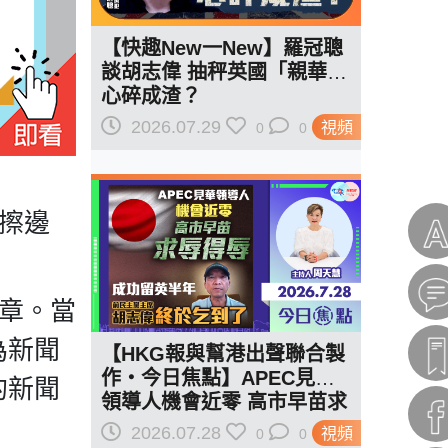
【快趣New一New】羅冠聰
談胡志偉 抽秤英國「親華」
心碎成渣？
2026.07.29
視頻
0
0
「擦邊
。
文章。當
為新聞
【HKG報與幫港出聲聯合製
作‧今日焦點】APEC見華
的新聞
領導人機會近零 高市早苗求
辱得辱 成功留英半年 胡志
2026.07.28
視頻
0
0