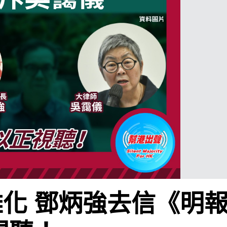
化 鄧炳強去信《明