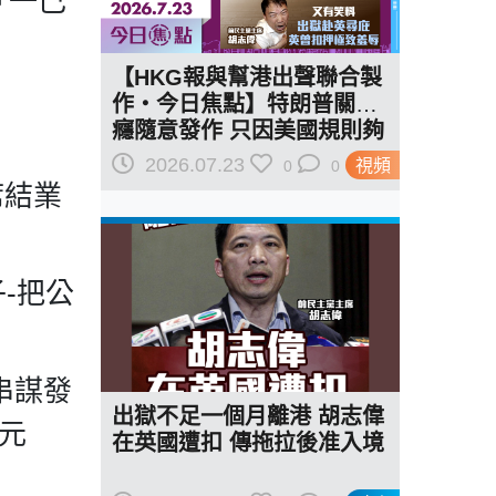
「一己
【HKG報與幫港出聲聯合製
作‧今日焦點】特朗普關稅
癮隨意發作 只因美國規則夠
惡 又有笑料 出獄赴英尋庇
2026.07.23
視頻
0
0
英曾扣押極致羞辱
強出席結業
份子-把公
聞-串謀發
出獄不足一個月離港 胡志偉
0元
在英國遭扣 傳拖拉後准入境