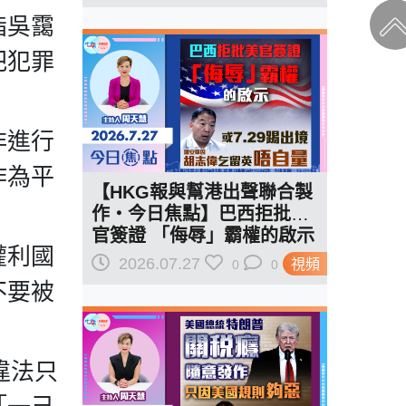
偉終於乞到了
指吳靄
把犯罪
非進行
作為平
【HKG報與幫港出聲聯合製
作‧今日焦點】巴西拒批美
官簽證 「侮辱」霸權的啟示
權利國
或7.29踢出境 胡志偉乞留英
2026.07.27
視頻
0
0
唔自量
不要被
違法只