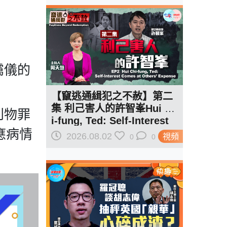
靄儀的
【竄逃通緝犯之不赦】第二
集 利己害人的許智峯Hui Ch
刊物罪
i-fung, Ted: Self-Interest
應病情
Comes at Others' Expens
2026.08.02
視頻
0
0
e