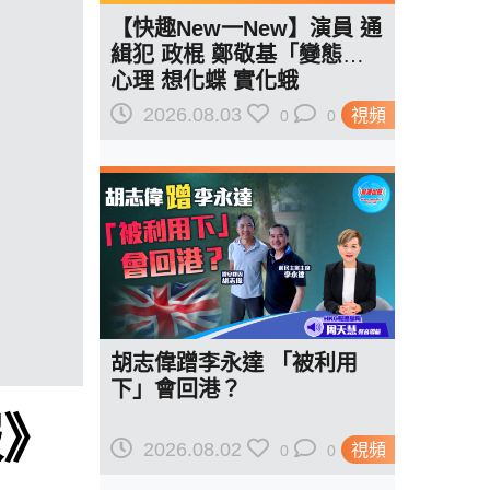
【快趣New一New】演員 通
緝犯 政棍 鄭敬基「變態」
心理 想化蝶 實化蛾
2026.08.03
視頻
0
0
胡志偉蹭李永達 「被利用
下」會回港？
報》
2026.08.02
視頻
0
0