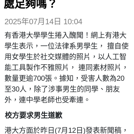
處足夠嗎？
博客
2025年07月14日 10:04
投票
有香港大學學生捲入醜聞！網上有港大
視頻
學生表示，一位法律系男學生， 擅自使
用女學生於社交媒體的照片，以人工智
昔日
能工具製作不雅照片，
連同素材照片，
數量更逾700張。據知，受害人數為20
系列
至30人，除了涉事男生的同學、朋友
外，連中學老師也受牽連。
活動
校方要求男生道歉
關於我們
港大方面於昨日(7月12日)發表新聞稿，