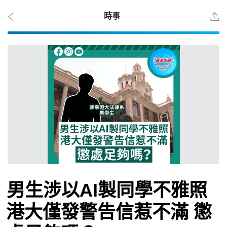
時事
2026
年 8
月 6
日
時事
男生涉以AI製同學不雅照
觀點
港大僅發警告信惹不滿 懲