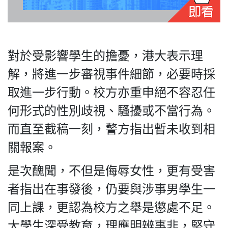
私
對於受影響學生的擔憂，港大表示理
隱
解，將進一步審視事件細節，必要時採
政
取進一步行動。校方亦重申絕不容忍任
策
及
何形式的性別歧視、騷擾或不當行為。
免
而直至截稿一刻，警方指出暫未收到相
責
聲
關報案。
明
©
是次醜聞，不但是侮辱女性，更有受害
2018
者指出在事發後，仍要與涉事男學生一
Silent
Majority
同上課，更認為校方之舉是懲處不足。
For
大學生深受教育，理應明辨事非，堅守