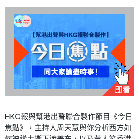
私
隱
政
策
及
免
責
聲
明
©
2018
HKG報與幫港出聲聯合製作節目《今日
Silent
Majority
焦點》，主持人周天慧與你分析西方如
For
何被稀土撕下遮羞布，以及黃人笑香港