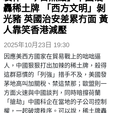
博客
轟稀土牌 「西方文明」剝
光豬 英國治安差累冇面 黃
投票
人靠笑香港減壓
視頻
2025年10月23日 19:30
昔日
因應美西方國家在貿易戰上的咄咄逼
人，中國狠狠打出加辣的稀土牌，殺得
系列
這群惡慣的「列強」措手不及，美國發
茅地高叫加關稅、禁這禁那；歐盟則一
活動
方面火速與中國談判，同時暗撐荷蘭
「搶劫」中國科企在當地的子公司控制
關於我們
權，一起破壞秩序。可以說，稀土牌轟