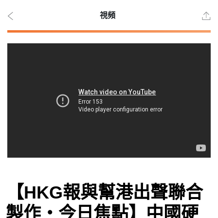
視頻
2026
年 8
月 9
日
時事
【HKG報與幫港出聲聯合
觀點
製作‧今日焦點】中國硬