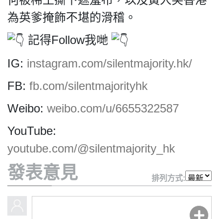
HK.
All
為英爹掩飾不堪的滑稽。
rights
reserved.
記得Follow我哋
IG:
instagram.com/silentmajority.hk/
FB:
fb.com/silentmajorityhk
Weibo:
weibo.com/u/6655322587
YouTube:
youtube.com/@silentmajority_hk
發表意見
排列方式: