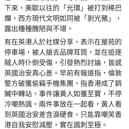
下來，美歐以往的「光環」被打到稀巴
爛，西方現代文明如同被「剝光豬」，
露出種種醜陋與不堪。
我們的立場
有在英港人於社媒分享，表示在屋苑的
停車場，被人搶去品牌耳筒，並在追逐
賊人時仆倒受傷，引發熱烈討論，皆感
英國治安真心差。早前有報道指，倫敦
登記支持
警方破獲偷竊手機集團，指香港成了銷
贓中轉站，事件讓黃人如獲至寶，不停
冷嘲熱諷。兩件事放在一起看，黃人看
到英國治安差含淚硬食，只能靠嘲笑香
聯絡我們
港自我安慰減壓，實在諷刺至極。