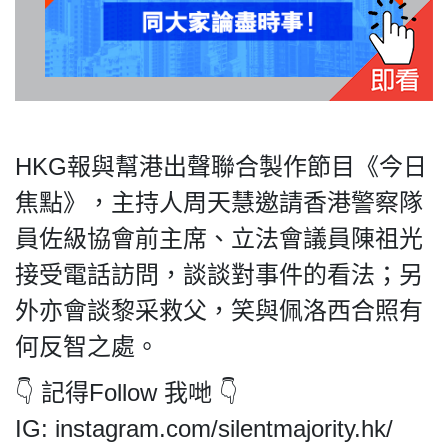
私
隱
政
HKG報與幫港出聲聯合製作節目《今日
策
焦點》，主持人周天慧邀請香港警察隊
及
免
員佐級協會前主席、立法會議員陳祖光
責
接受電話訪問，談談對事件的看法；另
聲
明
外亦會談黎采救父，笑與佩洛西合照有
©
何反智之處。
2018
Silent
👇 記得Follow 我哋 👇
Majority
IG: instagram.com/silentmajority.hk/
For