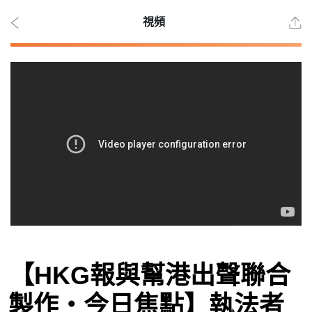
視頻
2026
年 8
月 9
日
時事
【HKG報與幫港出聲聯合
觀點
製作‧今日焦點】執法者