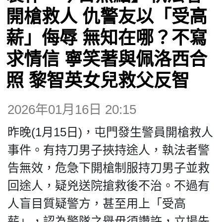
博客
開槍救人 仇警友以「受高
薪」侮辱 無知在哪？不寫
投票
求情信 寧笑著與佩洛西合
視頻
照 黎智英女兒救父反智
昔日
2026年01月16日 20:15
昨晚(1月15日)，屯門發生警員開槍救人
系列
事件。有持刀男子挾持途人，執法者警
告無效，危急下開槍制服持刀男子並救
活動
回途人，疑兇送院搶救後不治。不過有
人盲目質疑警方，甚至用上「受高
關於我們
薪」，認為警隊之舉毋須讚許，立場先