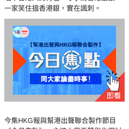
一家笑住搵香港銀，實在諷刺。
私
隱
政
策
及
免
責
聲
明
©
2018
Silent
Majority
今集HKG報與幫港出聲聯合製作節目
For