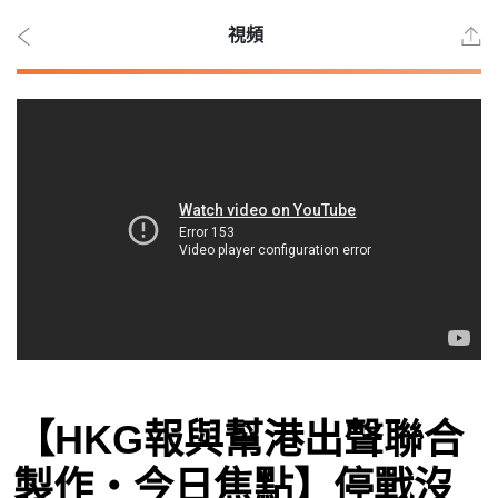
視頻
2026
年 8
月 6
日
時事
【HKG報與幫港出聲聯合
觀點
製作‧今日焦點】停戰沒