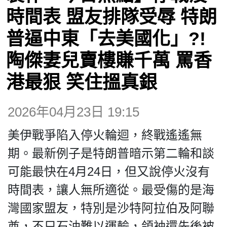
博客
時間表 盟友排隊受辱 特朗
普逼中東「去美國化」?!
投票
陶傑妻兒賣樓賺千萬 罵香
視頻
港最狠 笑住搵真銀
昔日
2026年04月23日 19:15
美伊戰爭陷入停火輪迴，終戰遙遙無
系列
期。最新例子是特朗普暗示第二輪和談
可能最快在4月24日，但又說停火沒有
活動
時間表，讓人無所適從。最受傷的是海
灣國家盟友，特別是沙特阿拉伯及阿聯
關於我們
酋，不只石油難以運輸，領袖還先後被