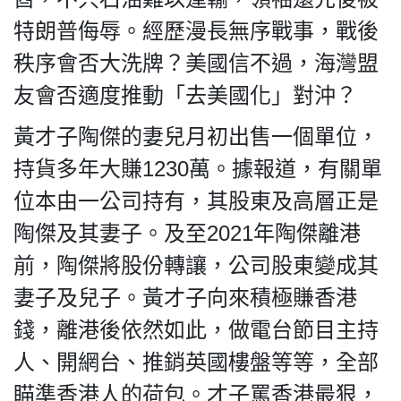
特朗普侮辱。經歷漫長無序戰事，戰後
秩序會否大洗牌？美國信不過，海灣盟
友會否適度推動「去美國化」對沖？
我們的立場
黃才子陶傑的妻兒月初出售一個單位，
持貨多年大賺1230萬。據報道，有關單
位本由一公司持有，其股東及高層正是
陶傑及其妻子。及至2021年陶傑離港
登記支持
前，陶傑將股份轉讓，公司股東變成其
妻子及兒子。黃才子向來積極賺香港
錢，離港後依然如此，做電台節目主持
人、開網台、推銷英國樓盤等等，全部
聯絡我們
瞄準香港人的荷包。才子罵香港最狠，