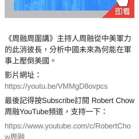
私
《周融周圍講》主持人周融從中美軍力
隱
政
的此消彼長，分析中國未來為何能在軍
策
事上壓倒美國。
及
免
影片網址：
責
https://youtu.be/VMMgD8ovpcs
聲
明
最後記得按Subscribe訂閱 Robert Chow
©
2018
周融YouTube頻道，支持一下：
Silent
https://www.youtube.com/c/RobertCho
Majority
For
w周融