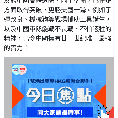
反觀中國高瞻遠矚、兩手準備，已在多
方面取得突破，更勝美國一籌。例如子
彈改良、機械狗等戰場輔助工具誕生，
我們的立場
以及中國軍隊能戰不畏戰、不怕犧牲的
精神，已令中國擁有廿一世紀唯一最強
的實力！
登記支持
聯絡我們