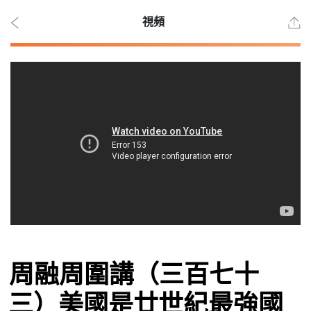
視頻
2026
年 8
月 7
日
時事
周融周圍講（三百七十
觀點
三）美國是廿世紀最強國