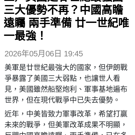
博客
三大優勢不再？中國高瞻
遠矚 兩手準備 廿一世紀唯
投票
一最強！
視頻
2026年05月06日 19:45
昔日
美軍是廿世紀最強大的國家，但伊朗戰
爭暴露了美國三大弱點，也讓世人看
系列
見，美國雖然船堅炮利、軍事基地遍布
世界，但在現代戰爭中已失去優勢。
活動
近年，中美皆致力軍事改革，希望打贏
未來的戰爭，但美軍改革成果不明顯，
關於我們