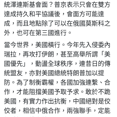
統澤連斯基會面？普京表示只會在雙方
達成持久和平協議後，會面方可能達
成，而且地點除了可以在俄國莫斯科之
私
外，也可在第三國進行。
隱
政
當今世界，美國橫行。今年先入侵委內
策
瑞拉，再攻打伊朗，甚至高舉所謂「美
及
免
國優先」，動盪全球秩序，連昔日的傳
責
統盟友，亦對美國總統特朗普加以提
聲
明
防。為了制衡霸權，各國加強連繫、合
©
作，才能阻擋美國予取予求。敢於不跪
2018
Silent
美國，有實力作出抗衡，中國絕對是佼
Majority
佼者，相信中俄合作，兩強聯手，定能
For