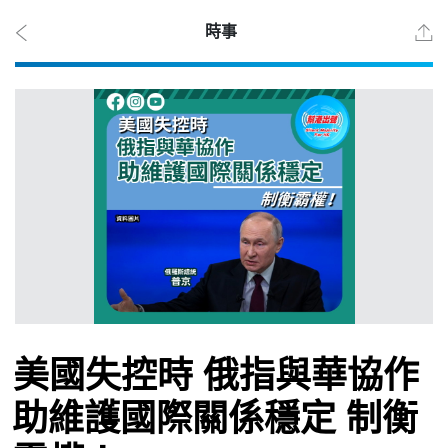
時事
2026
年 8
月 7
日
時事
美國失控時 俄指與華協作
觀點
助維護國際關係穩定 制衡