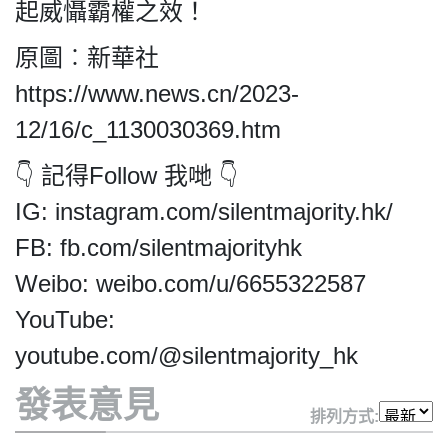
HK.
起威懾霸權之效！
All
rights
原圖︰新華社
reserved.
https://www.news.cn/2023-
12/16/c_1130030369.htm
👇 記得Follow 我哋 👇
IG: instagram.com/silentmajority.hk/
FB: fb.com/silentmajorityhk
Weibo: weibo.com/u/6655322587
YouTube:
youtube.com/@silentmajority_hk
發表意見
排列方式: