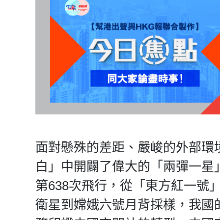
面對懸殊的差距、嚴峻的外部環
白」中開闢了偉大的「兩彈一星
第638次飛行，從「東方紅一號
衛星到嫦娥六號月背採樣，我國