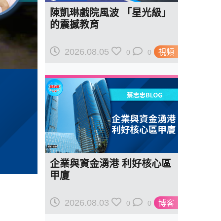
陳凱琳戲院風波 「星光級」
的震撼教育
2026.08.05
視頻
0
0
企業與資金湧港 利好核心區
甲廈
2026.08.03
博客
0
0