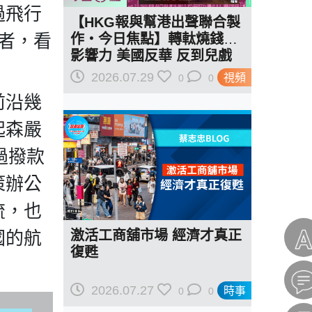
過飛行
【HKG報與幫港出聲聯合製
者，看
作‧今日焦點】轉軚燒錢遏
影響力 美國反華 反到兒戲
駁羅奇「玩完論」 香港唔靠
2026.07.29
視頻
0
0
中國 唔通靠美國？
前沿幾
起森嚴
過撥款
策辦公
流，也
國的航
激活工商舖市場 經濟才真正
復甦
2026.07.27
時事
0
0