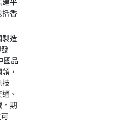
焦建平
包括香
國製造
印發
中國品
綱領，
訊技
交通、
械。期
主可