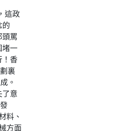
，這政
念的
那頭罵
圍堵一
行！香
規劃裏
完成。
失了意
與發
材料、
械方面