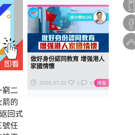
做好身份認同教育 增强港人
家國情懷
2026.07.21
博客
0
0
一窮二
火箭的
顆返回式
三號任