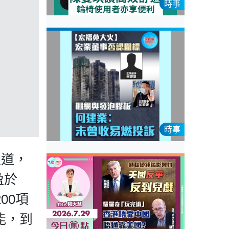
時事
時事
報道，
盈於
00項
能，到