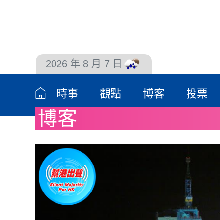
2026 年 8 月 7 日
聯絡我們
時事
觀點
博客
投票
博客