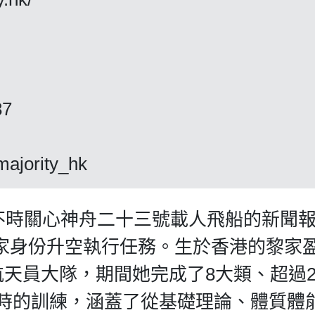
87
tmajority_hk
市民不時關心神舟二十三號載人飛船的新聞
家身份升空執行任務。生於香港的黎家
航天員大隊，期間她完成了8大類、超過2
學時的訓練，涵蓋了從基礎理論、體質體