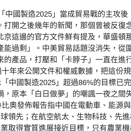
「中國製造2025」當成貿易戰的主攻後
。打開之後幾年的新聞，那個曾被反復
北京這邊的官方文件鮮有提及，華盛頓
產能過剩」。中美貿易話題沒消失，從
來的產品，打壓和「卡脖子」一直在進
翻遍十年來公開文件和權威數據，把這份
「中國製造2025」超過86%的目標已
鍋，原本「白日做夢」的嘲諷一夜之間
卿魯比奧發佈報告指中國在電動車、能源
全球領先；在航空航太、生物科技、先進
產業取得實質進展接近目標，只有農業機