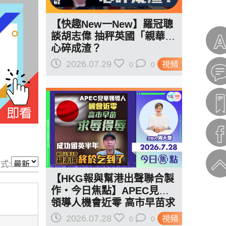
【快趣New一New】羅冠聰
談胡志偉 抽秤英國「親華」
心碎成渣？
2026.07.29
視頻
0
0
式:
【HKG報與幫港出聲聯合製
作‧今日焦點】APEC見華
領導人機會近零 高市早苗求
辱得辱 成功留英半年 胡志
2026.07.28
視頻
0
0