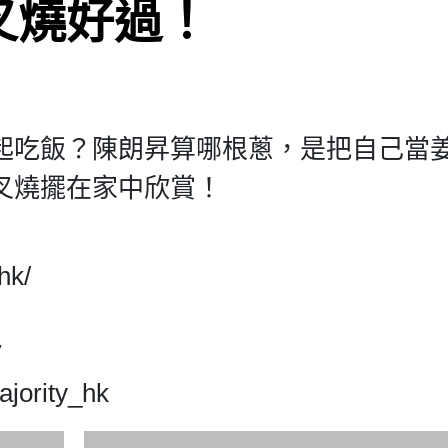
叉燒好過！
起吃飯？陳朗昇算哪根蔥，是把自己當姜
叉燒擺在家中欣賞！
hk/
7
jority_hk