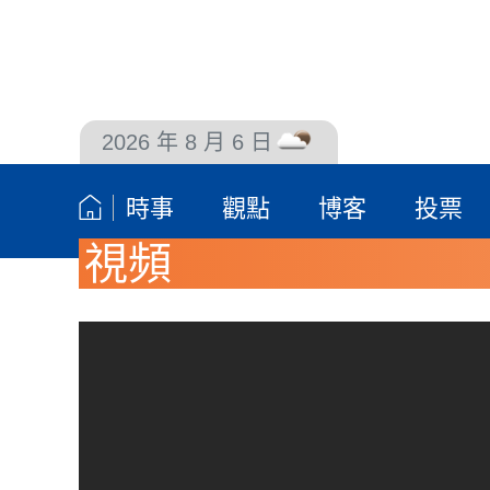
2026 年 8 月 6 日
聯絡我們
時事
觀點
博客
投票
視頻