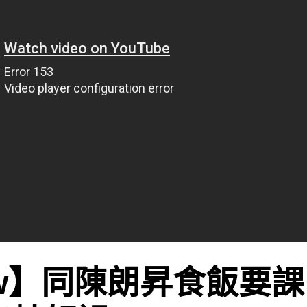
ew】同陳朗昇食飯要課