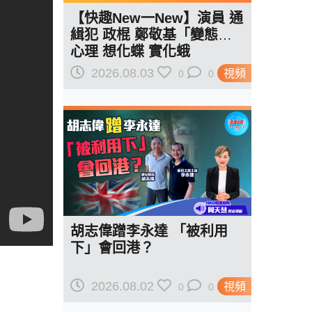
【快趣New一New】演員 通
緝犯 政棍 鄭敬基「變態」
心理 想化蝶 實化蛾
2026.08.03
視頻
0
0
胡志偉蹭李永達 「被利用
下」會回港？
2026.08.02
視頻
0
0