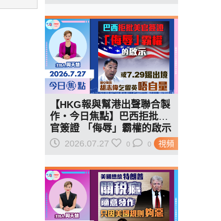
偉終於乞到了
【HKG報與幫港出聲聯合製
作‧今日焦點】巴西拒批美
官簽證 「侮辱」霸權的啟示
或7.29踢出境 胡志偉乞留英
2026.07.27
視頻
0
0
唔自量