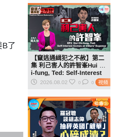
B了
【竄逃通緝犯之不赦】第二
集 利己害人的許智峯Hui Ch
i-fung, Ted: Self-Interest
Comes at Others' Expens
2026.08.02
視頻
0
0
e