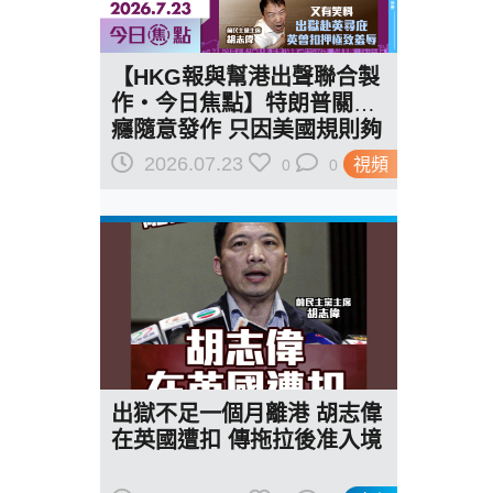
【HKG報與幫港出聲聯合製
作‧今日焦點】特朗普關稅
癮隨意發作 只因美國規則夠
惡 又有笑料 出獄赴英尋庇
2026.07.23
視頻
0
0
英曾扣押極致羞辱
出獄不足一個月離港 胡志偉
在英國遭扣 傳拖拉後准入境