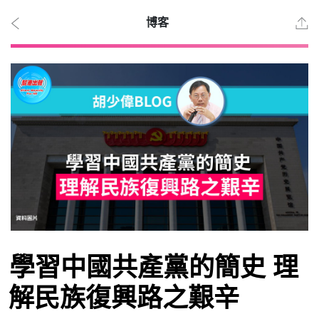
博客
2026
年 8
月 6
日
時事
學習中國共產黨的簡史 理
觀點
解民族復興路之艱辛