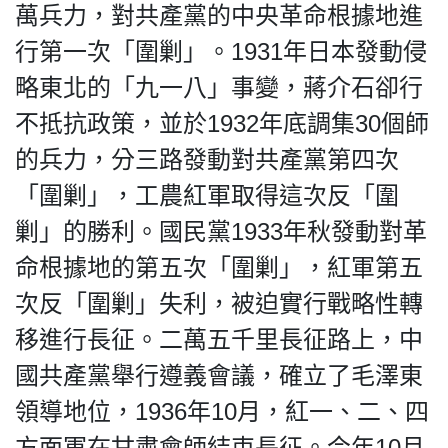
萬兵力，對共產黨的中央革命根據地進
行第一次「圍剿」。1931年日本發動侵
略東北的「九一八」事變，蔣介石卻行
不抵抗政策，並於1932年底調集30個師
的兵力，‬分三路發動對共產黨第四次
「圍剿」，工農‬紅軍取得這次反「圍
剿」的勝利‬。國民黨1933年秋發動對革
命根據地的第五次「圍剿」，紅軍第五
次反「圍剿」失利，被迫實行戰略性轉
移進行長征。二萬五千里長征路上，中
國共產黨舉行遵義會議，確立了毛澤東
領導地位，1936年10月，紅一、二、四
方面軍在甘肅會師結束長征。今年10月