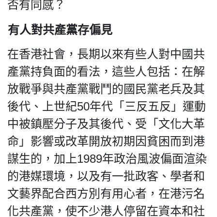
HK.
否有同感？
All
rights
有人對共產黨存偏見
reserved.
在香港社會，長期以來有些人對中國共
產黨持負面的看法，這些人包括：在解
放戰爭與共產黨戰鬥的國民黨老兵及其
後代、上世紀50年代「三反五反」運動
中被鎮壓分子及其後代、受「文化大革
命」影響或改革開放初期因貧困而到港
謀生的，加上1989年政治風波偏面渲染
的港媒環境，以及有一批政客、學者和
文藝界配合西方別有用心者，在港污名
化共產黨，使不少港人停留在資本和社