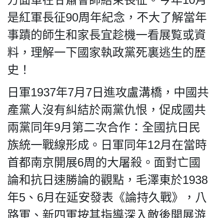
是紅軍長征90周年紀念，不大了解當年
事蹟的師生和家長宜趁機一看展覧或資
料，理解一下國家執政黨死裏逃生的歷
史！
日軍1937年7月7日進攻盧溝橋，中國共
產黨人沒有糾結於兩黨仇恨，促成國共
兩黨同年9月第二次合作：全國抗日民
族統一戰線形成。日軍同年12月在當時
首都南京開展6周的大屠殺。面對亡國
論和抗日速勝論的觀點，毛澤東於1938
年5、6月在延安發表《論持久戰》，八
路軍、新四軍按其指導深入敵後開展游