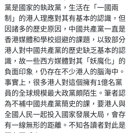
黨是國家的執政黨，生活在「一國兩
制」的港人理應對其有基本的認識，但
因諸多的歷史原因，中國共產黨一直是
私
隱
香港媒體和學校迴避的課題，以致部分
政
港人對中國共產黨的歷史缺乏基本的認
策
識，故一些西方媒體對其「妖魔化」的
及
免
負面印象，仍存在不少港人的腦海中。
責
事實上，很多港人對這個擁有1億名黨
聲
明
員的全球規模最大政黨頗陌生。筆者認
©
為不補中國共產黨簡史的課，要港人與
2018
Silent
全國人民一起投入國家發展大局，會存
Majority
有一線無形的距離。不知各讀者對此是
For