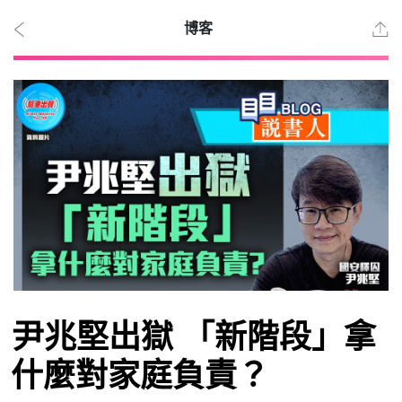
博客
2026
年 8
月 7
日
時事
尹兆堅出獄 「新階段」拿
觀點
什麼對家庭負責？