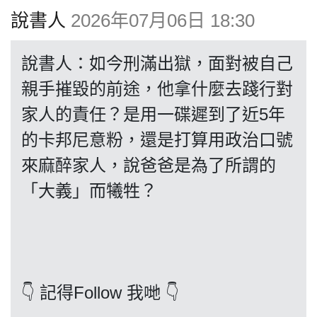
博客
說書人
2026年07月06日 18:30
投票
說書人：如今刑滿出獄，面對被自己
親手摧毀的前途，他拿什麼去踐行對
視頻
家人的責任？是用一碟遲到了近5年
的卡邦尼意粉，還是打算用政治口號
昔日
來麻醉家人，說爸爸是為了所謂的
「大義」而犧牲？
系列
活動
👇 記得Follow 我哋 👇
關於我們