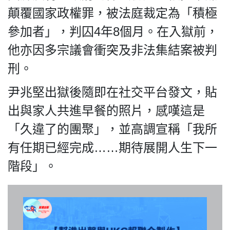
顛覆國家政權罪，被法庭裁定為「積極
參加者」，判囚4年8個月。在入獄前，
他亦因多宗議會衝突及非法集結案被判
私
隱
刑。
政
尹兆堅出獄後隨即在社交平台發文，貼
策
及
出與家人共進早餐的照片，感嘆這是
免
「久違了的團聚」，並高調宣稱「我所
責
聲
有任期已經完成……期待展開人生下一
明
階段」。
©
2018
Silent
Majority
For