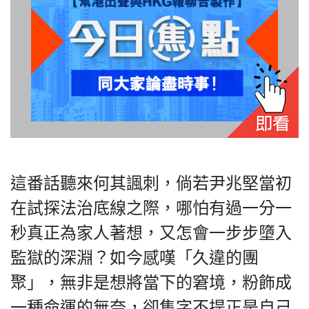
HK.
All
rights
reserved.
這番話聽來何其諷刺，倘若尹兆堅當初
在試探法治底線之際，哪怕有過一分一
秒真正為家人著想，又怎會一步步墮入
監獄的深淵？如今感嘆「久違的團
聚」，無非是想將當下的窘境，粉飾成
一種命運的無奈，卻隻字不提正是自己