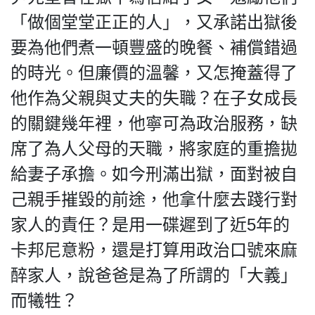
「做個堂堂正正的人」，又承諾出獄後
要為他們煮一頓豐盛的晚餐、補償錯過
的時光。但廉價的溫馨，又怎掩蓋得了
他作為父親與丈夫的失職？在子女成長
的關鍵幾年裡，他寧可為政治服務，缺
席了為人父母的天職，將家庭的重擔拋
給妻子承擔。如今刑滿出獄，面對被自
己親手摧毀的前途，他拿什麼去踐行對
家人的責任？是用一碟遲到了近5年的
卡邦尼意粉，還是打算用政治口號來麻
醉家人，說爸爸是為了所謂的「大義」
而犧牲？