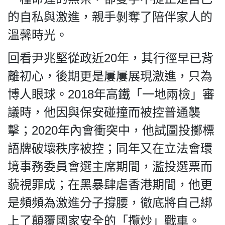
的自私與激進，親手剝奪了陪伴家人的
溫馨時光。
回看尹兆堅從政近20年，其行徑早已背
離初心，後期更是屢屢展現激進，只為
博人眼球。2018年高鐵「一地兩檢」審
議時，他因與保安碰撞而被控普通襲
擊；2020年內會衝突中，他試圖投擲標
語牌破壞秩序被控；同年又在立法會環
境事務委員會選主席期間，濫投選票而
藐視罪成；在黑暴肆虐香港期間，他更
是頻頻為激進分子撐腰，徹底將自己綁
上了顛覆國家安全的「攬炒」戰車。