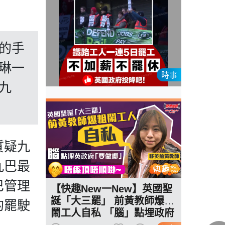
的手
琳一
時事
九
質疑九
九巴最
巴管理
【快趣New一New】英國聖
誕「大三罷」 前黃教師爆粗
的罷駛
鬧工人自私 「腦」點埋政府