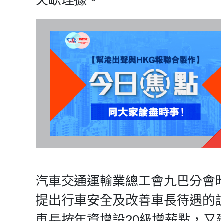
欠缺理據。
汽車交通運輸業總工會九巴分會
提出行車安全及改善車長待遇的訴
車長按年資增設20級增薪點，又