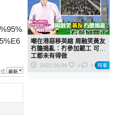
E9%95%
5%E6
嘲在港惡移英縮 周融笑黃友
冇膽搗亂︰冇參加罷工 可能
工都未有得做
2022.09.04
時事
0
0
式: