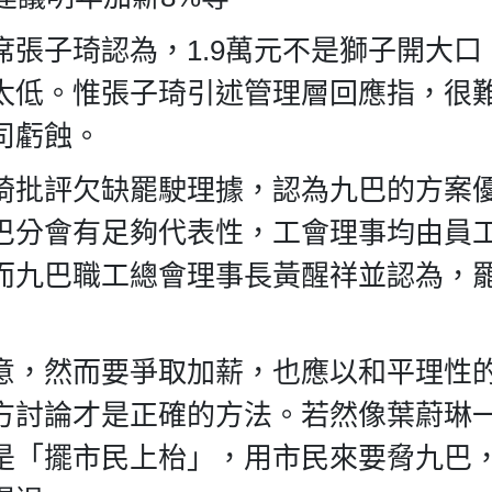
張子琦認為，1.9萬元不是獅子開大口
太低。惟張子琦引述管理層回應指，很
司虧蝕。
琦批評欠缺罷駛理據，認為九巴的方案
巴分會有足夠代表性，工會理事均由員
而九巴職工總會理事長黃醒祥並認為，
意，然而要爭取加薪，也應以和平理性
方討論才是正確的方法。若然像葉蔚琳
是「擺市民上枱」，用市民來要脅九巴