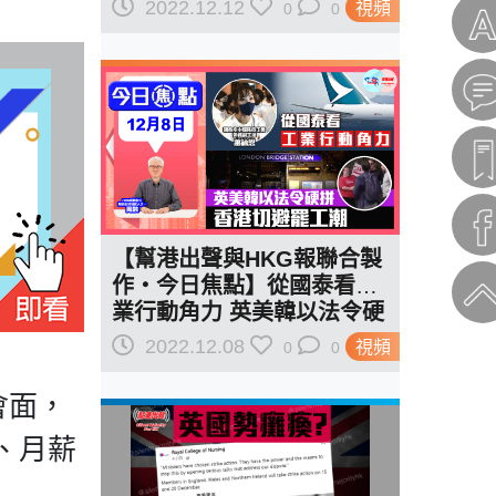
「要做嘢」
2022.12.12
視頻
0
0
【幫港出聲與HKG報聯合製
作‧今日焦點】從國泰看工
業行動角力 英美韓以法令硬
拼 香港切避罷工潮
2022.12.08
視頻
0
0
會面，
、月薪