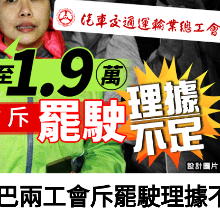
 九巴兩工會斥罷駛理據