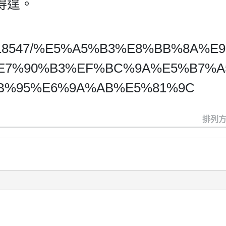
得逞。
icle/2018547/%E5%A5%B3%E8%BB%8A%
E7%90%B3%EF%BC%9A%E5%B7%A
B%95%E6%9A%AB%E5%81%9C
排列方