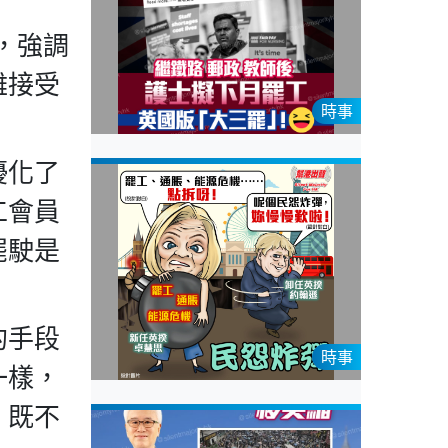
，強調
難接受
時事
優化了
工會員
罷駛是
的手段
時事
一樣，
，既不