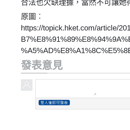
合法也欠缺理據，當然不可讓她
原圖︰
https://topick.hket.com/art
B7%E8%91%89%E8%94%9A%
%A5%AD%E8%A1%8C%E5%8
發表意見