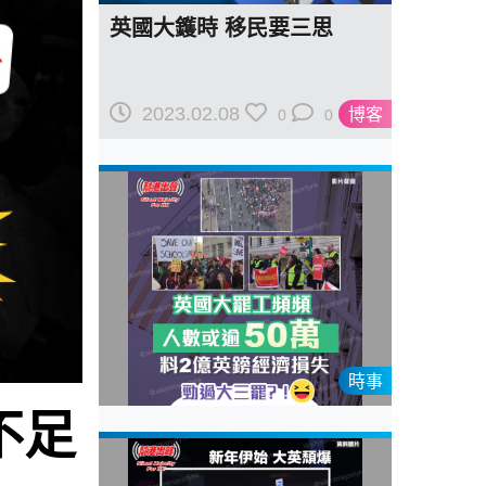
英國大鑊時 移民要三思
2023.02.08
博客
0
0
時事
不足