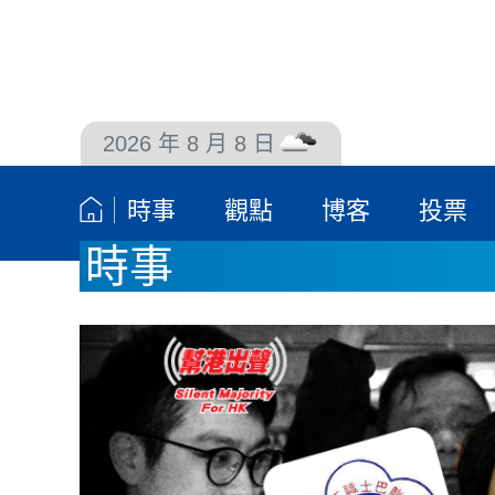
2026 年 8 月 8 日
聯絡我們
時事
觀點
博客
投票
時事