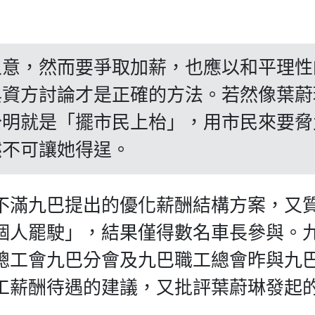
人意，然而要爭取加薪，也應以和平理性
與資方討論才是正確的方法。若然像葉蔚
分明就是「擺市民上枱」，用市民來要脅
然不可讓她得逞。
不滿九巴提出的優化薪酬結構方案，又
個人罷駛」，結果僅得數名車長參與。
總工會九巴分會及九巴職工總會昨與九
工薪酬待遇的建議，又批評葉蔚琳發起