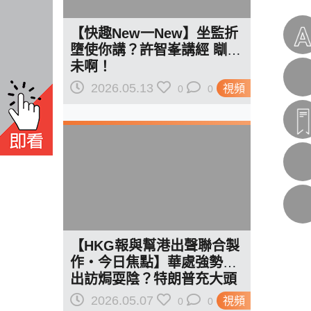
【快趣New一New】坐監折
墮使你講？許智峯講經 瞓醒
未啊！
2026.05.13
視頻
0
0
【HKG報與幫港出聲聯合製
作‧今日焦點】華處強勢下
出訪焗耍陰？特朗普充大頭
得罪中國弱上弱
2026.05.07
視頻
0
0