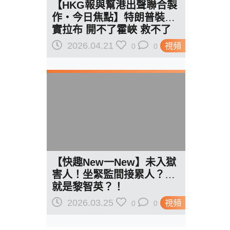
【HKG報與幫港出聲聯合製
作‧今日焦點】特朗普裝強
實拉布 開不了霍峽 救不了
美國 為父求情屬循例？ 黎
2026.04.21
視頻
0
0
智英子淪「政治二世祖」
【快趣New一New】未入獄
害人！坐緊監間接累人？這
就是黎智英？！
2026.03.25
視頻
0
0