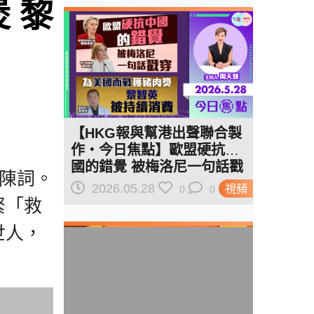
態」 黎智英被棄成定局？
 黎
【HKG報與幫港出聲聯合製
作‧今日焦點】歐盟硬抗中
國的錯覺 被梅洛尼一句話戳
案陳詞。
穿 為美國而戰獲豬肉獎 黎
2026.05.28
視頻
0
0
智英被持續消費
緊「救
世人，