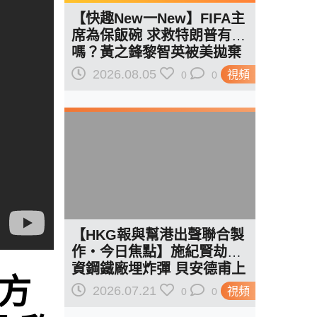
【快趣New一New】FIFA主
席為保飯碗 求救特朗普有用
嗎？黃之鋒黎智英被美拋棄
給了一個答案…
2026.08.05
視頻
0
0
【HKG報與幫港出聲聯合製
作‧今日焦點】施紀賢劫中
資鋼鐵廠埋炸彈 貝安德甫上
英方
任即失中國牌 未施政先被廢
2026.07.21
視頻
0
0
武功？美撤「香港緊急狀