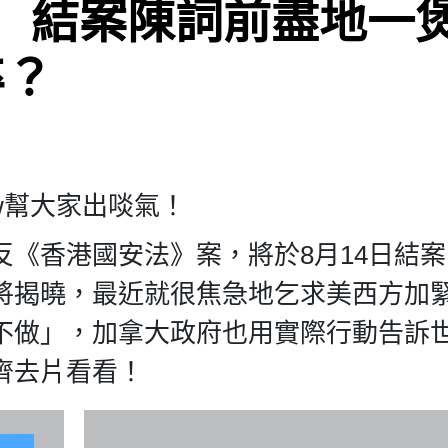
」 結案陳詞前盡地一煲
卒？
w幫大家出啖氣！
《香港國安法》案，將於8月14日結
將揭曉，最近就很焦急地乞求美西方加
不做」，加拿大政府也用實際行動告訴
齊去片看看！