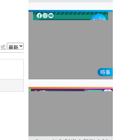
式:
時事