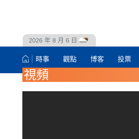
2026 年 8 月 6 日
聯絡我們
時事
觀點
博客
投票
視頻