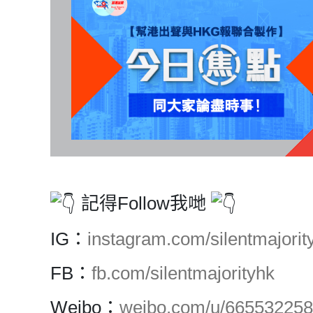
記得Follow我哋
IG：
instagram.com/silentmajority
FB：
fb.com/silentmajorityhk
Weibo：
weibo.com/u/66553225