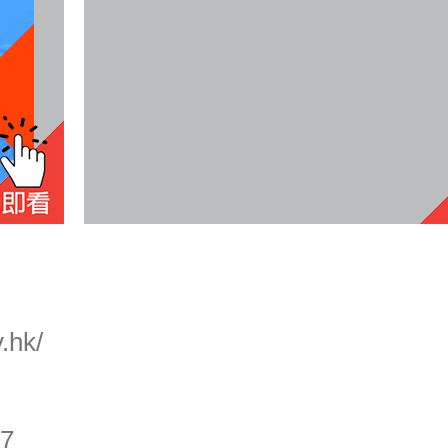
.hk/
87