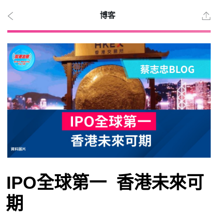
博客
2026
年 8
月 7
日
時事
IPO全球第一 香港未來可
觀點
期