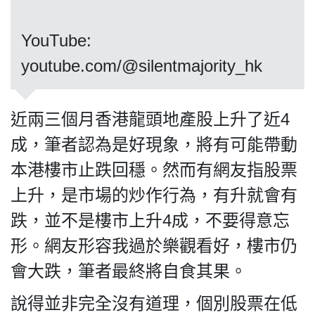
​​​​​​​YouTube:
youtube.com/@silentmajority_hk
私
隱
政
近兩三個月香港龍頭地產股上升了近4
策
成，筆者認為是好現象，將有可能帶動
及
免
本港樓市止跌回穩。然而有網友指股票
責
上升，是市場的炒作行為，有升就會有
聲
明
跌，並不是樓市上升4成，不要得意忘
©
形。網友形容我過於樂觀看好，樓市仍
2018
Silent
會大跌，筆者最終將自食其果。
Majority
For
說得並非完全沒有道理，個別股票在低