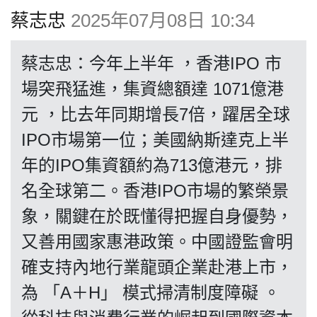
博客
蔡志忠
2025年07月08日 10:34
投票
蔡志忠：今年上半年 ，香港IPO 市
場突飛猛進，集資總額達 1071億港
視頻
元 ，比去年同期增長7倍，躍居全球
IPO市場第一位；美國納斯達克上半
昔日
年的IPO集資額約為713億港元，排
名全球第二。香港IPO市場的繁榮景
系列
象，關鍵在於既懂得把握自身優勢，
又善用國家惠港政策。中國證監會明
活動
確支持內地行業龍頭企業赴港上市，
為 「A＋H」 模式掃清制度障礙 。
關於我們