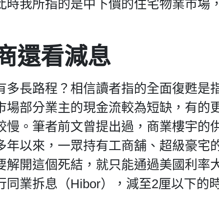
此時我所指的是中下價的住宅物業市場
商還看減息
有多長路程？相信讀者指的全面復甦是
市場部分業主的現金流較為短缺，有的
較慢。筆者前文曾提出過，商業樓宇的
多年以來，一眾持有工商舖、超級豪宅
要解開這個死結，就只能通過美國利率
同業拆息（Hibor），減至2厘以下的