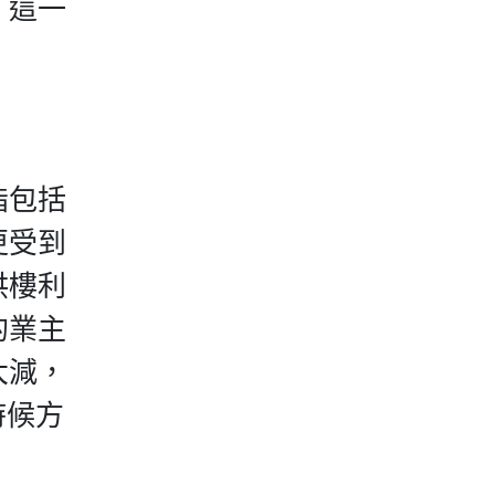
，這一
指包括
更受到
供樓利
的業主
大減，
時候方