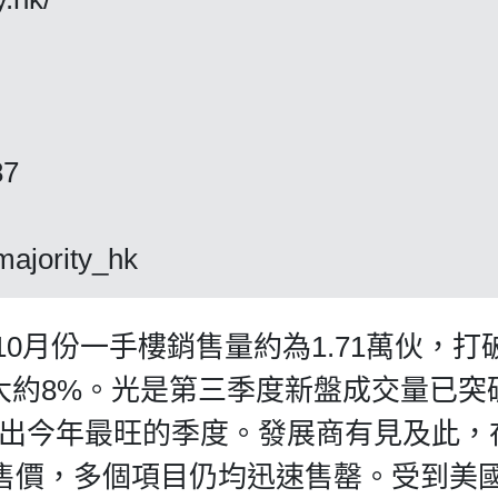
87
ajority_hk
10月份一手樓銷售量約為1.71萬伙，打
幅大約8%。光是第三季度新盤成交量已突
，創出今年最旺的季度。發展商有見及此，
售價，多個項目仍均迅速售罄。受到美