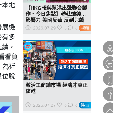
非本地
【HKG報與幫港出聲聯合製
作‧今日焦點】轉軚燒錢遏
影響力 美國反華 反到兒戲
發展機
駁羅奇「玩完論」 香港唔靠
2026.07.29
視頻
0
0
中國 唔通靠美國？
於有多
延續，
看看負
，為近
單位脫
激活工商舖市場 經濟才真正
復甦
2026.07.27
時事
0
0