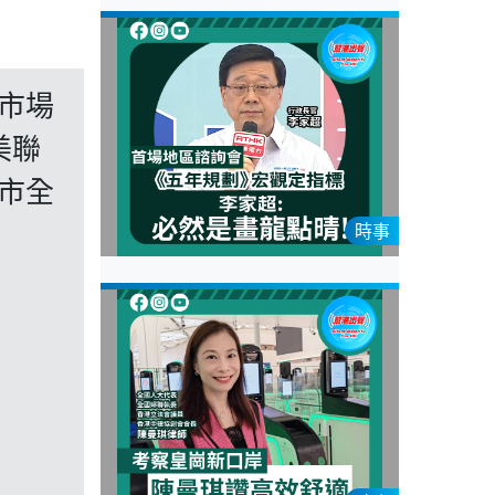
市場
美聯
市全
時事