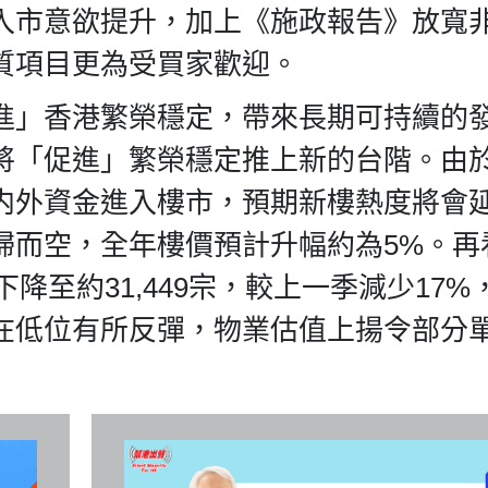
入市意欲提升，加上《施政報告》放寬
質項目更為受買家歡迎。
進」香港繁榮穩定，帶來長期可持續的
將「促進」繁榮穩定推上新的台階。由
内外資金進入樓市，預期新樓熱度將會
掃而空，全年樓價預計升幅約為5%。再
下降至約31,449宗，較上一季減少17%
在低位有所反彈，物業估值上揚令部分