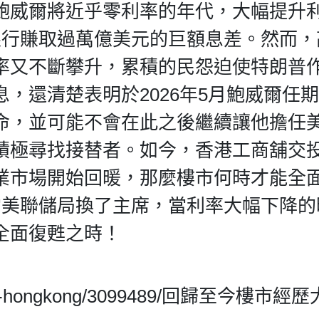
鮑威爾將近乎零利率的年代，大幅提升
銀行賺取過萬億美元的巨額息差。然而，
率又不斷攀升，累積的民怨迫使特朗普
，還清楚表明於2026年5月鮑威爾任
命，並可能不會在此之後繼續讓他擔任
積極尋找接替者。如今，香港工商舖交
業市場開始回暖，那麼樓市何時才能全
當美聯儲局換了主席，當利率大幅下降的
全面復甦之時！
m/daily-hongkong/3099489/回歸至今樓市