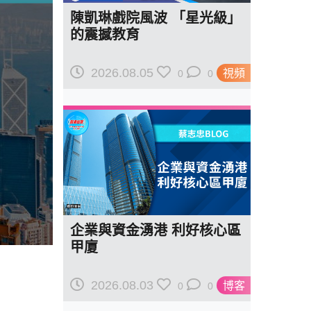
陳凱琳戲院風波 「星光級」
的震撼教育
2026.08.05
視頻
0
0
企業與資金湧港 利好核心區
甲廈
2026.08.03
博客
0
0