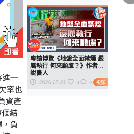
粵讀博覽《地盤全面禁煙 嚴
厲執行 何來顧慮？》作者︰
說書人
將進一
2026.07.21
視頻
0
0
欠率也
負資產
這個結
彈，負