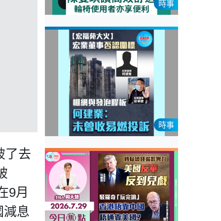
時事
時事
破了去
破
在9月
國減息