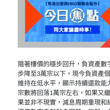
隨著樓價的穩步回升，負資產數
步降至3萬宗以下。現今負資產
維持在低水平，顯示持續還款能
宗數將回落1萬宗左右，如果又
果並非不現實，減息周期重現和