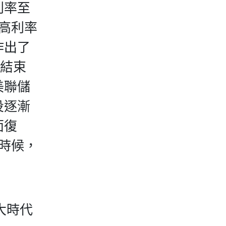
利率至
高利率
作出了
期結束
美聯儲
投逐漸
面復
時候，
經歷大時代