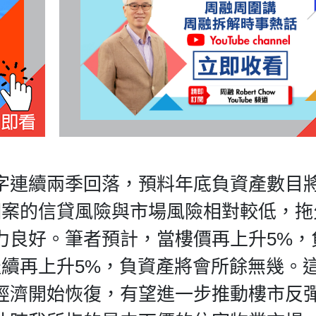
字連續兩季回落，預料年底負資產數目
個案的信貸風險與市場風險相對較低，拖
力良好。筆者預計，當樓價再上升5%，
繼續再上升5%，負資產將會所餘無幾。
經濟開始恢復，有望進一步推動樓市反