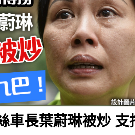
黃絲車長葉蔚琳被炒 支