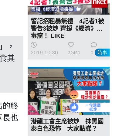
警記招粗暴無禮 4記者1被
警告3被炒 齊撐《經濟》清
毒瘤！ LIKE
」，
2019.10.30
時事
32460
0
食其
出的終
車長也
港龍工會主席被炒 抹黑國
泰白色恐怖 大家點睇？