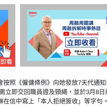
會按照《僱傭條例》向她發放7天代通知
葉蔚琳需立即交回職員證及頸繩，並於3月8
琳在信中寫上「本人拒絕簽收」等字句