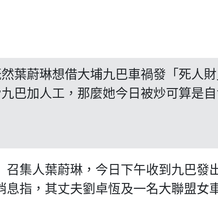
既然葉蔚琳想借大埔九巴車禍發「死人財
脅九巴加人工，那麼她今日被炒可算是自
」召集人葉蔚琳，今日下午收到九巴發
消息指，其丈夫劉卓恆及一名大聯盟女