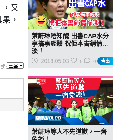
」，又
其果，
葉蔚琳唔知醜 出書CAP水分
享搞事經驗 祝佢本書銷情慘
淡！
2018.05.03
時事
0
0
式:
葉蔚琳等人不先道歉，一齊
免談！