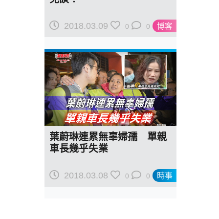
2018.03.09
博客
0
0
葉蔚琳連累無辜婦孺 單親
車長幾乎失業
2018.03.08
時事
0
0