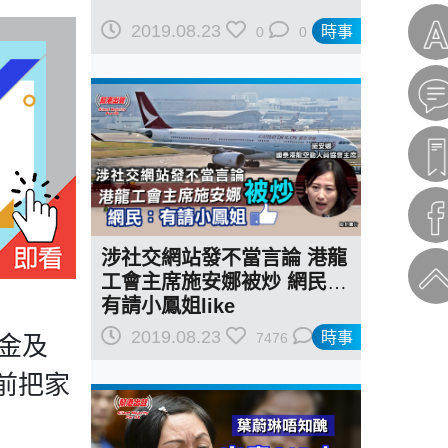
2019.08.23
時事
0
0
涉社交網站發不當言論 港龍
工會主席施安娜被炒 網民：
有請小鳳姐like
2019.08.23
時事
7476
0
金及
日前把家
。