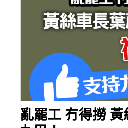
亂罷工 冇得撈 