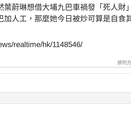
然葉蔚琳想借大埔九巴車禍發「死人財
巴加人工，那麼她今日被炒可算是自食
ws/realtime/hk/1148546/
排列方