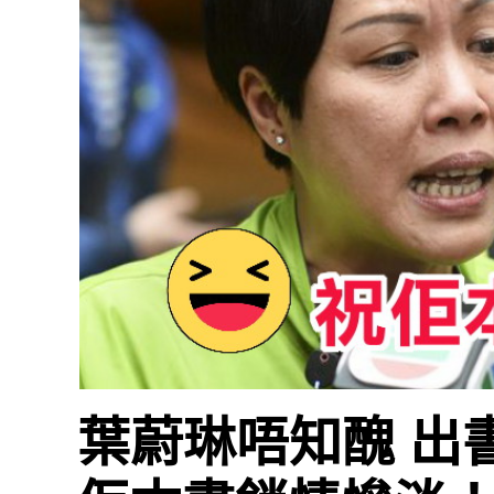
葉蔚琳唔知醜 出