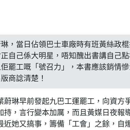
！
蔚琳，當日佔領巴士車廠時有班黃絲政棍
當正自己係大明星，唔知醜出書講自己點
以佢罷工嘅「號召力」，本書應該銷情慘
出版商諗清楚！
葉蔚琳早前發起九巴工運罷工，向資方
加持，言行變本加厲，而且黃媒日夜報
最近她又搞事，籌備「工會」之餘，自