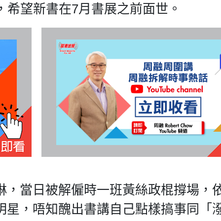
，希望新書在7月書展之前面世。
琳，當日被解僱時一班黃絲政棍撐場，
明星，唔知醜出書講自己點樣搞事同「