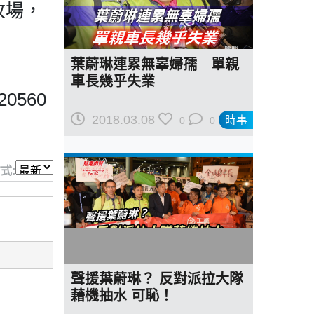
收場，
葉蔚琳連累無辜婦孺 單親
車長幾乎失業
620560
2018.03.08
時事
0
0
式:
聲援葉蔚琳？ 反對派拉大隊
藉機抽水 可恥！