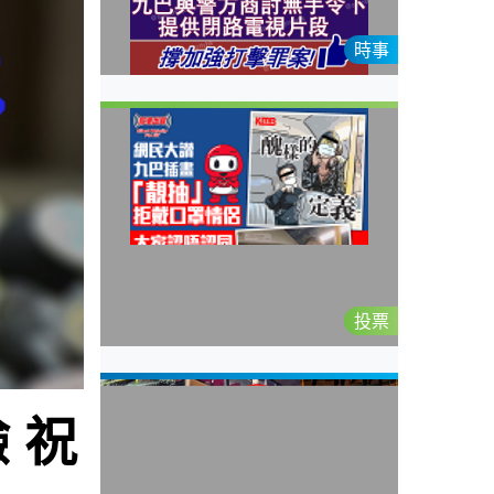
時事
投票
 祝