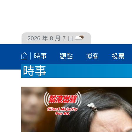
2026 年 8 月 7 日
聯絡我們
時事
觀點
博客
投票
時事