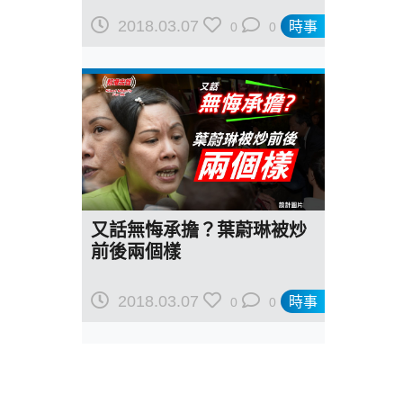
2018.03.07
時事
0
0
又話無悔承擔？葉蔚琳被炒
前後兩個樣
2018.03.07
時事
0
0