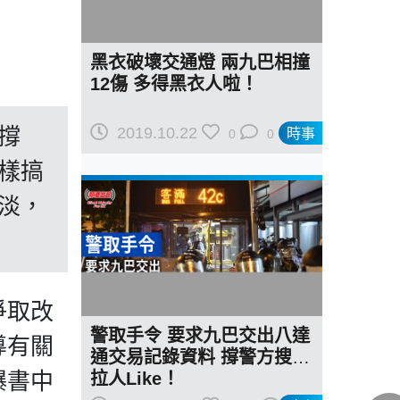
黑衣破壞交通燈 兩九巴相撞
12傷 多得黑衣人啦！
撐
2019.10.22
時事
0
0
樣搞
淡，
爭取改
警取手令 要求九巴交出八達
導有關
通交易記錄資料 撐警方搜證
爆書中
拉人Like！