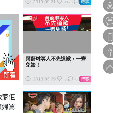
2019.09.21
時事
4428
0
葉蔚琳等人不先道歉，一齊
免談！
2018.03.09
博客
0
0
依家佢
潑婦罵