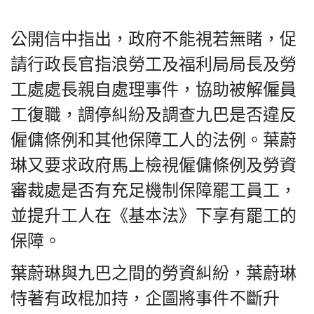
公開信中指出，政府不能視若無睹，促
請行政長官指浪勞工及福利局局長及勞
私
工處處長親自處理事件，協助被解僱員
隱
政
工復職，調停糾紛及調查九巴是否違反
策
僱傭條例和其他保障工人的法例。葉蔚
及
免
琳又要求政府馬上檢視僱傭條例及勞資
責
審裁處是否有充足機制保障罷工員工，
聲
並提升工人在《基本法》下享有罷工的
明
©
保障。
2018
Silent
葉蔚琳與九巴之間的勞資糾紛，葉蔚琳
Majority
恃著有政棍加持，企圖將事件不斷升
For