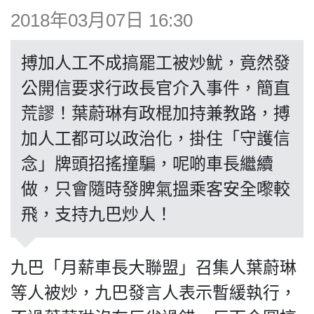
博客
2018年03月07日 16:30
投票
搏加人工不成搞罷工被炒魷，竟然發
公開信要求行政長官介入事件，簡直
視頻
荒謬！葉蔚琳有政棍加持兼教路，搏
加人工都可以政治化，掛住「守護信
昔日
念」牌頭招搖撞騙，呢啲車長繼續
做，只會隨時發脾氣搵乘客安全嚟較
系列
飛，支持九巴炒人！
活動
九巴「月薪車長大聯盟」召集人葉蔚琳
等人被炒，九巴發言人表示暫緩執行，
關於我們