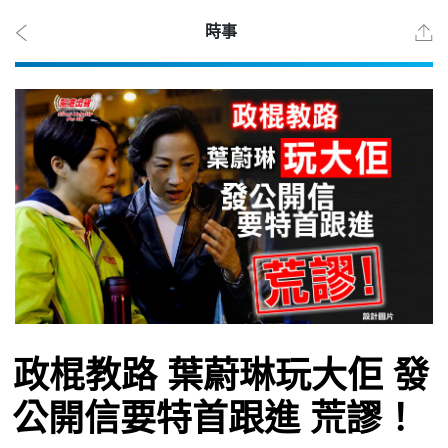
時事
2026
年 8
月 6
日
時事
政棍教路 葉蔚琳玩大佢 發
觀點
公開信要特首跟進 荒謬！