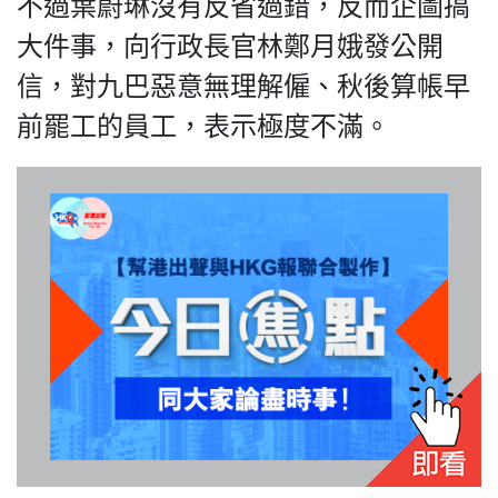
不過葉蔚琳沒有反省過錯，反而企圖搞
大件事，向行政長官林鄭月娥發公開
信，對九巴惡意無理解僱、秋後算帳早
我們的立場
前罷工的員工，表示極度不滿。
登記支持
聯絡我們